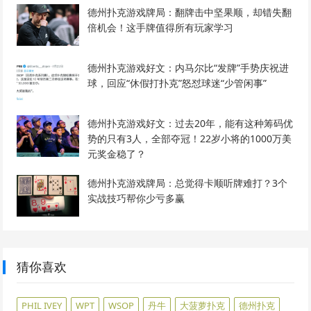
德州扑克游戏牌局：翻牌击中坚果顺，却错失翻
倍机会！这手牌值得所有玩家学习
德州扑克游戏好文：内马尔比“发牌”手势庆祝进
球，回应“休假打扑克”怒怼球迷“少管闲事”
德州扑克游戏好文：过去20年，能有这种筹码优
势的只有3人，全部夺冠！22岁小将的1000万美
元奖金稳了？
德州扑克游戏牌局：总觉得卡顺听牌难打？3个
实战技巧帮你少亏多赢
猜你喜欢
PHIL IVEY
WPT
WSOP
丹牛
大菠萝扑克
德州扑克