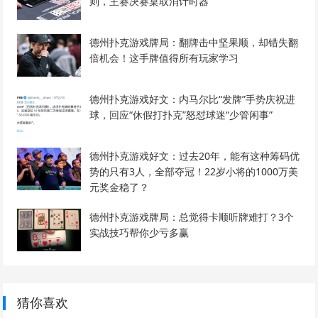
则，主赛决赛桌取消计时器
德州扑克游戏牌局：翻牌击中坚果顺，却错失翻
倍机会！这手牌值得所有玩家学习
德州扑克游戏好文：内马尔比“发牌”手势庆祝进
球，回应“休假打扑克”怒怼球迷“少管闲事”
德州扑克游戏好文：过去20年，能有这种筹码优
势的只有3人，全部夺冠！22岁小将的1000万美
元奖金稳了？
德州扑克游戏牌局：总觉得卡顺听牌难打？3个
实战技巧帮你少亏多赢
猜你喜欢