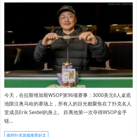
今天，在拉斯维加斯WSOP第96项赛事：3000美元6人桌底
池限注奥马哈的赛场上，所有人的目光都聚焦在了扑克名人
堂成员Erik Seidel的身上。 距离他第一次夺得WSOP金手
链…
德州扑克游戏推荐好文