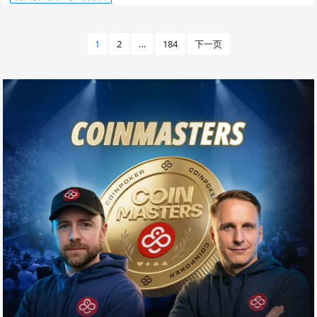
文
1
2
…
184
下一页
章
分
页