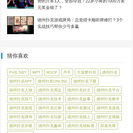
势的只有3人，全部夺冠！22岁小将的1000万美
元奖金稳了？
德州扑克游戏牌局：总觉得卡顺听牌难打？3个
实战技巧帮你少亏多赢
猜你喜欢
PHIL IVEY
WPT
WSOP
丹牛
大菠萝扑克
德州扑克
德州扑克APP
德州扑克ONLINE
德州扑克下载
德州扑克人物
德州扑克周边
德州扑克好文
德州扑克平台
德州扑克技巧
德州扑克技术
德州扑克故事
德州扑克教学
德州扑克新闻
德州扑克比赛
德州扑克测试
德州扑克游戏
德州扑克牌局
德州扑克玩家
德州扑克线上
德州扑克视频
德州扑克诈唬
德州扑克趣闻
德州扑克锦标赛
部落先锋