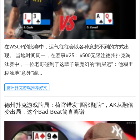
在WSOP的比赛中，运气往往会以各种意想不到的方式出
现。 当地时间周一，在赛事#25：$500无限注德州扑克淘
汰赛中，一位老哥碰到了这辈子最魔幻的“狗屎运”：他糊里
糊涂地“意外”跟…
德州扑克游戏推荐好文
德州扑克游戏牌局：荷官错发“四张翻牌”，AK从翻倍
变出局，这个Bad Beat简直离谱