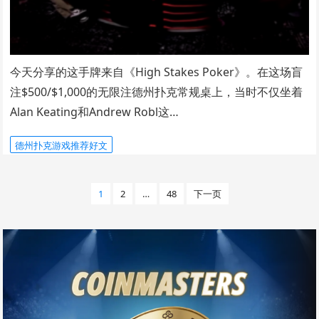
今天分享的这手牌来自《High Stakes Poker》。在这场盲
注$500/$1,000的无限注德州扑克常规桌上，当时不仅坐着
Alan Keating和Andrew Robl这…
德州扑克游戏推荐好文
文
1
2
…
48
下一页
章
分
页