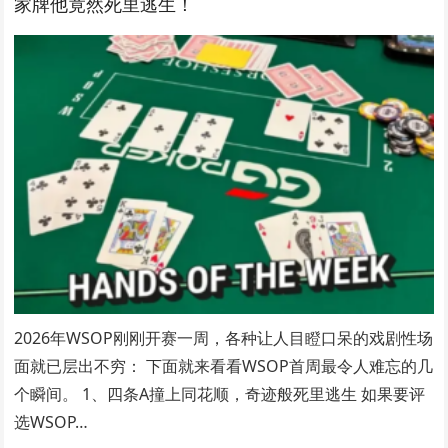
家牌他竟然死里逃生！
2026年WSOP刚刚开赛一周，各种让人目瞪口呆的戏剧性场
面就已层出不穷： 下面就来看看WSOP首周最令人难忘的几
个瞬间。 1、四条A撞上同花顺，奇迹般死里逃生 如果要评
选WSOP…