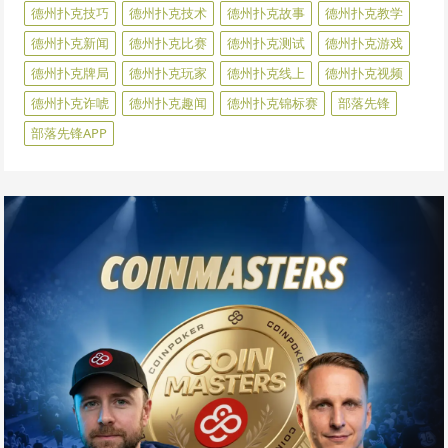
德州扑克技巧
德州扑克技术
德州扑克故事
德州扑克教学
德州扑克新闻
德州扑克比赛
德州扑克测试
德州扑克游戏
德州扑克牌局
德州扑克玩家
德州扑克线上
德州扑克视频
德州扑克诈唬
德州扑克趣闻
德州扑克锦标赛
部落先锋
部落先锋APP