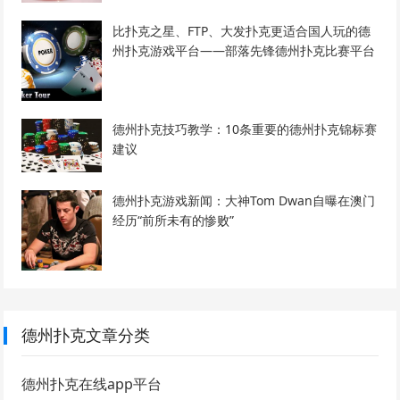
比扑克之星、FTP、大发扑克更适合国人玩的德
州扑克游戏平台——部落先锋德州扑克比赛平台
德州扑克技巧教学：10条重要的德州扑克锦标赛
建议
德州扑克游戏新闻：大神Tom Dwan自曝在澳门
经历“前所未有的惨败”
德州扑克文章分类
德州扑克在线app平台