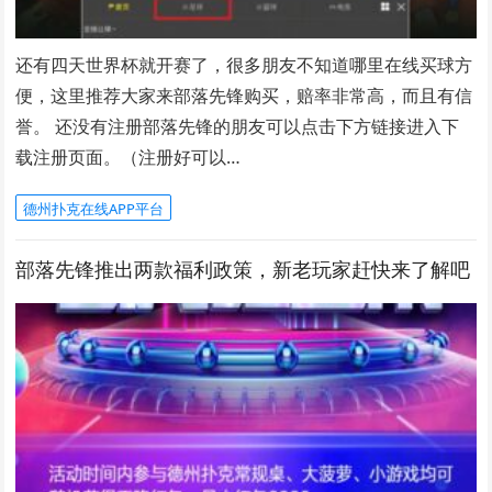
还有四天世界杯就开赛了，很多朋友不知道哪里在线买球方
便，这里推荐大家来部落先锋购买，赔率非常高，而且有信
誉。 还没有注册部落先锋的朋友可以点击下方链接进入下
载注册页面。（注册好可以…
德州扑克在线APP平台
部落先锋推出两款福利政策，新老玩家赶快来了解吧