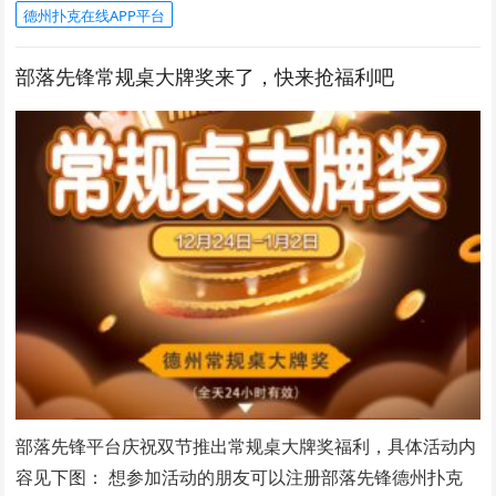
德州扑克在线APP平台
部落先锋常规桌大牌奖来了，快来抢福利吧
部落先锋平台庆祝双节推出常规桌大牌奖福利，具体活动内
容见下图： 想参加活动的朋友可以注册部落先锋德州扑克