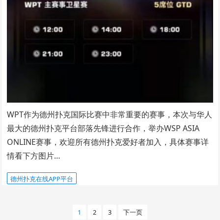
WPT作为德州扑克国际比赛中非常重要的赛事，本次与华人
最大的德州扑克平台部落先锋进行合作，举办WSP ASIA
ONLINE赛事，欢迎所有德州扑克爱好者加入，具体赛事详
情看下方图片…
德州扑克在线APP平台
文
1
2
3
下一页