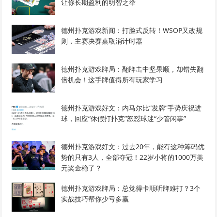
让你长期盈利的明智之举
德州扑克游戏新闻：打脸式反转！WSOP又改规
则，主赛决赛桌取消计时器
德州扑克游戏牌局：翻牌击中坚果顺，却错失翻
倍机会！这手牌值得所有玩家学习
德州扑克游戏好文：内马尔比“发牌”手势庆祝进
球，回应“休假打扑克”怒怼球迷“少管闲事”
德州扑克游戏好文：过去20年，能有这种筹码优
势的只有3人，全部夺冠！22岁小将的1000万美
元奖金稳了？
德州扑克游戏牌局：总觉得卡顺听牌难打？3个
实战技巧帮你少亏多赢