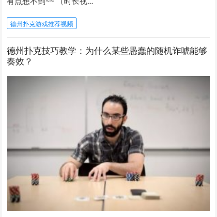
有点想不到~~ （时长视…
德州扑克游戏推荐视频
德州扑克技巧教学：为什么某些愚蠢的随机诈唬能够
奏效？