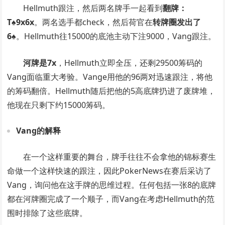
Hellmuth跟注，然后两名牌手一起看到
翻牌：
T♠9x6x
。两名选手都check，然后荷官在
转牌圈发出了
6♠
。Hellmuth往15000的底池主动下注9000，Vang跟注。
河牌是7x
，Hellmuth立即全压，还剩29500筹码的
Vang面临重大考验。Vange用他的96两对迅速跟注，将他
的筹码翻倍。Hellmuth随后把他的5高底牌扔进了废牌堆，
他现在只剩下约15000筹码。
Vang的解释
在一个这样重要的舞台，牌手往往不会拿他的锦标赛生
命做一个这样快速的跟注，因此PokerNews在赛后采访了
Vang，询问他在这手牌的思维过程。任何包括一张8的底牌
都在河牌圈完成了一个顺子，而Vang在考虑Hellmuth的范
围时排除了这些底牌。