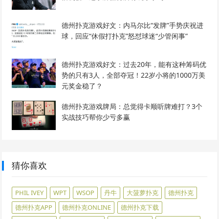
德州扑克游戏好文：内马尔比“发牌”手势庆祝进
球，回应“休假打扑克”怒怼球迷“少管闲事”
德州扑克游戏好文：过去20年，能有这种筹码优
势的只有3人，全部夺冠！22岁小将的1000万美
元奖金稳了？
德州扑克游戏牌局：总觉得卡顺听牌难打？3个
实战技巧帮你少亏多赢
猜你喜欢
PHIL IVEY
WPT
WSOP
丹牛
大菠萝扑克
德州扑克
德州扑克APP
德州扑克ONLINE
德州扑克下载