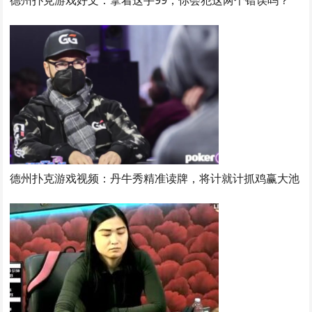
德州扑克游戏好文：拿着这手99，你会犯这两个错误吗？
德州扑克游戏视频：丹牛秀精准读牌，将计就计抓鸡赢大池