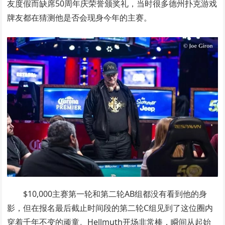
友度假而缺席50周年庆荣誉颁奖礼，当时很多德州扑克游戏
牌友都在猜测他是否会现身今年的主赛。
$10,000主赛第一轮和第二轮AB组都没有看到他的身
影，但在报名最后截止时间段的第二轮C组见到了这位圈内
穿着千年不变的顽童。Hellmuth开场非常棒，瞬间从起始