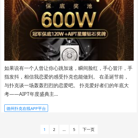
如果说有一个人曾让你心跳加速，瞬间脸红，手心冒汗，手
指发抖，相信我恋爱的感受扑克也能做到。 在圣诞节前，
与扑克谈一场轰轰烈烈的恋爱吧。 扑克爱好者们的年底大
考——AIPT年度盛典主…
德州扑克在线APP平台
文
1
2
…
5
下一页
章