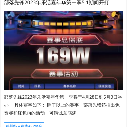
部落先锋2023年乐活嘉年华第一季5.1期间开打
部落先锋2023年乐活嘉年华第一季将于4月28日到5月3日举
办。 具体赛事如下： 除了以上的赛事，部落先锋还推出免
费赛和红包雨的活动，可谓诚意满满。
德州扑克在线APP平台