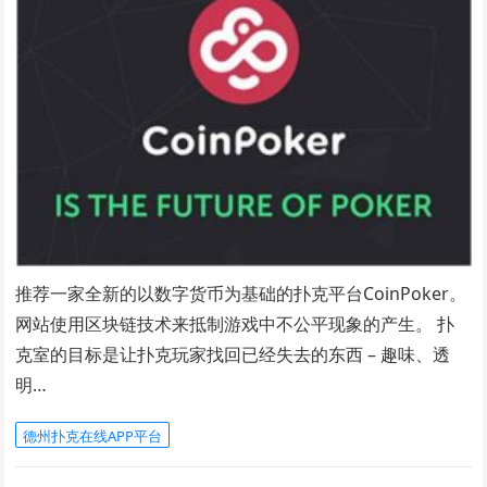
推荐一家全新的以数字货币为基础的扑克平台CoinPoker。
网站使用区块链技术来抵制游戏中不公平现象的产生。 扑
克室的目标是让扑克玩家找回已经失去的东西 – 趣味、透
明…
德州扑克在线APP平台