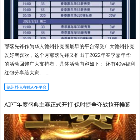
部落先锋作为华人德州扑克圈最早的平台深受广大德州扑克
爱好者喜欢，这个月部落先锋又推出了2022年春季嘉年华
的活动回馈广大支持者，具体活动内容如下： 还有40w福利
红包分享给大家。 …
德州扑克在线APP平台
AIPT年度盛典主赛正式开打 保时捷争夺战拉开帷幕