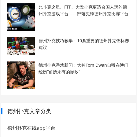
比扑克之星、FTP、大发扑克更适合国人玩的德
州扑克游戏平台——部落先锋德州扑克比赛平台
德州扑克技巧教学：10条重要的德州扑克锦标赛
建议
德州扑克游戏新闻：大神Tom Dwan自曝在澳门
经历“前所未有的惨败”
德州扑克文章分类
德州扑克在线app平台