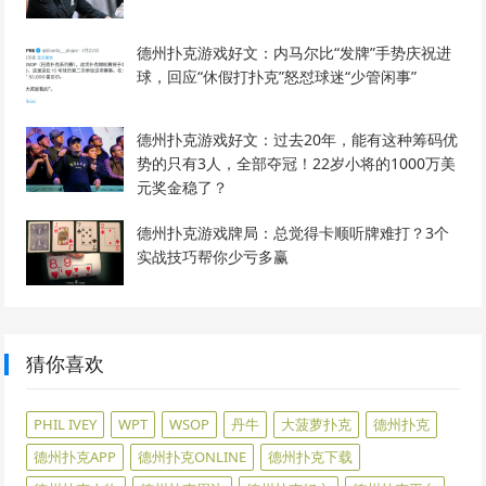
德州扑克游戏好文：内马尔比“发牌”手势庆祝进
球，回应“休假打扑克”怒怼球迷“少管闲事”
德州扑克游戏好文：过去20年，能有这种筹码优
势的只有3人，全部夺冠！22岁小将的1000万美
元奖金稳了？
德州扑克游戏牌局：总觉得卡顺听牌难打？3个
实战技巧帮你少亏多赢
猜你喜欢
PHIL IVEY
WPT
WSOP
丹牛
大菠萝扑克
德州扑克
德州扑克APP
德州扑克ONLINE
德州扑克下载