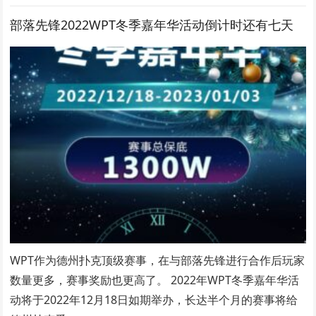
部落先锋2022WPT冬季嘉年华活动倒计时还有七天
WPT作为德州扑克顶级赛事，在与部落先锋进行合作后玩家
数量更多，赛事奖励也更高了。 2022年WPT冬季嘉年华活
动将于2022年12月18日如期举办，长达半个月的赛事将给