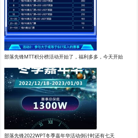
部落先锋MTT积分榜活动开始了，福利多多，今天开始
部落先锋2022WPT冬季嘉年华活动倒计时还有七天