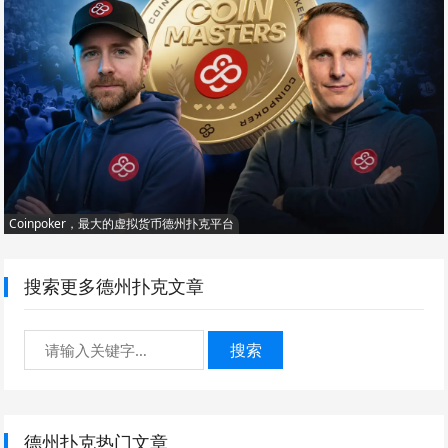
Coinpoker，最大的虚拟货币德州扑克平台
搜索更多德州扑克文章
搜索
德州扑克热门文章