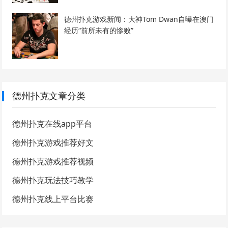
德州扑克游戏新闻：大神Tom Dwan自曝在澳门
经历“前所未有的惨败”
德州扑克文章分类
德州扑克在线app平台
德州扑克游戏推荐好文
德州扑克游戏推荐视频
德州扑克玩法技巧教学
德州扑克线上平台比赛