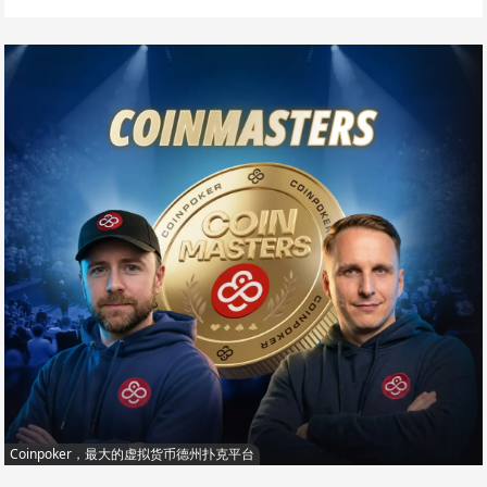
Coinpoker，最大的虚拟货币德州扑克平台