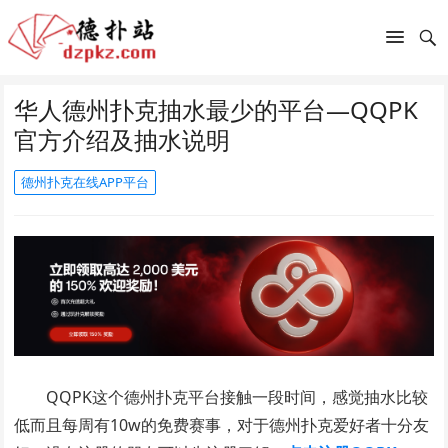
华人德州扑克抽水最少的平台—QQPK
官方介绍及抽水说明
德州扑克在线APP平台
QQPK这个德州扑克平台接触一段时间，感觉抽水比较
低而且每周有10w的免费赛事，对于德州扑克爱好者十分友