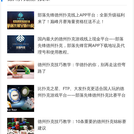
部落先锋德州扑克线上APP平台：全新升级福利
来了！巅峰月赛海量资格狂送不止！
国内最大的德州扑克游戏线上现金平台—–部落
先锋德州扑克，部落先锋官网APP下载地址及代
理号和使用教程。
德州扑克技巧教学：学德扑的你，别再走这些弯
路了
比扑克之星、FTP、大发扑克更适合国人玩的德
州扑克游戏平台——部落先锋德州扑克比赛平台
德州扑克技巧教学：10条重要的德州扑克锦标赛
建议