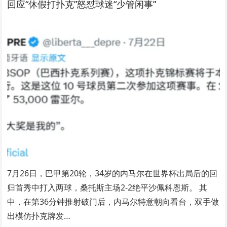
回应“休假打扑克”怒怼球迷“少管闲事”
7月26日，巴甲第20轮，34岁的内马尔在世界杯出局后的回
归首秀中打入两球，桑托斯主场2-2绝平沙佩科恩斯。 其
中，在第36分钟推射破门后，内马尔特意朝向看台，双手做
出模仿扑克牌发…