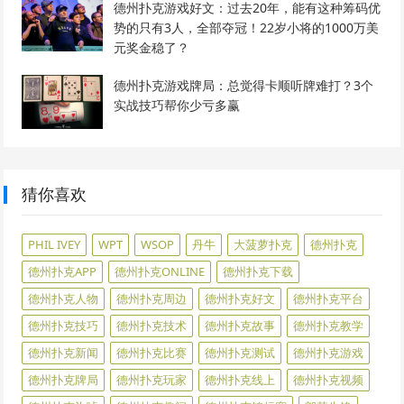
德州扑克游戏好文：过去20年，能有这种筹码优
势的只有3人，全部夺冠！22岁小将的1000万美
元奖金稳了？
德州扑克游戏牌局：总觉得卡顺听牌难打？3个
实战技巧帮你少亏多赢
猜你喜欢
PHIL IVEY
WPT
WSOP
丹牛
大菠萝扑克
德州扑克
德州扑克APP
德州扑克ONLINE
德州扑克下载
德州扑克人物
德州扑克周边
德州扑克好文
德州扑克平台
德州扑克技巧
德州扑克技术
德州扑克故事
德州扑克教学
德州扑克新闻
德州扑克比赛
德州扑克测试
德州扑克游戏
德州扑克牌局
德州扑克玩家
德州扑克线上
德州扑克视频