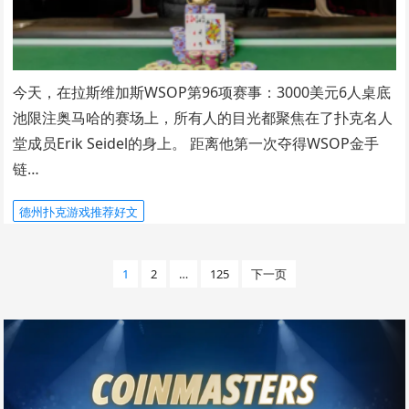
今天，在拉斯维加斯WSOP第96项赛事：3000美元6人桌底
池限注奥马哈的赛场上，所有人的目光都聚焦在了扑克名人
堂成员Erik Seidel的身上。 距离他第一次夺得WSOP金手
链…
德州扑克游戏推荐好文
文
1
2
…
125
下一页
章
分
页