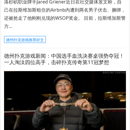
洛杉矶职业牌手Jared Griener近日在社交媒体发文称，自
己在拉斯维加斯租住的Airbnb内遭到两名男子伏击、捆绑，
还被抢走了他刚刚兑现的WSOP奖金。 目前，拉斯维加斯警
方…
德州扑克游戏推荐好文
德州扑克游戏新闻：中国选手血洗决赛桌强势夺冠！
一人淘汰四位高手，击碎扑克传奇第11冠梦想