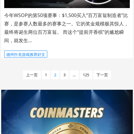
今年WSOP的第50项赛事：$1,500买入“百万富翁制造者”比
赛，是参赛人数最多的赛事之一。它的奖金规模极其惊人，
最终将诞生两位百万富翁。 而这个“提前开香槟”的尴尬瞬
间，就发生…
德州扑克游戏推荐好文
文
上一页
1
2
3
…
125
下一页
章
分
页