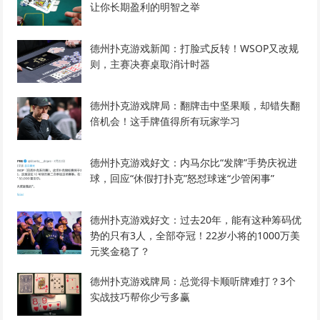
让你长期盈利的明智之举
德州扑克游戏新闻：打脸式反转！WSOP又改规
则，主赛决赛桌取消计时器
德州扑克游戏牌局：翻牌击中坚果顺，却错失翻
倍机会！这手牌值得所有玩家学习
德州扑克游戏好文：内马尔比“发牌”手势庆祝进
球，回应“休假打扑克”怒怼球迷“少管闲事”
德州扑克游戏好文：过去20年，能有这种筹码优
势的只有3人，全部夺冠！22岁小将的1000万美
元奖金稳了？
德州扑克游戏牌局：总觉得卡顺听牌难打？3个
实战技巧帮你少亏多赢