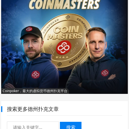
Coinpoker，最大的虚拟货币德州扑克平台
搜索更多德州扑克文章
搜索