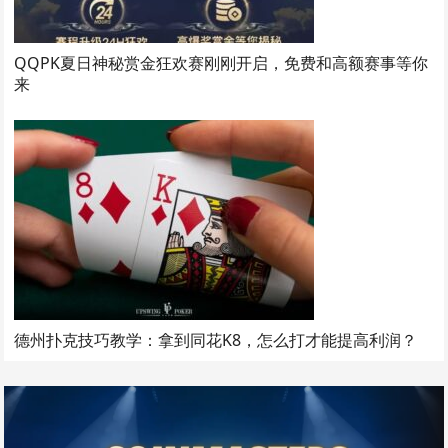
QQPK夏日神秘赏金狂欢赛刚刚开启，免费和高额赛事等你
来
德州扑克技巧教学：拿到同花K8，怎么打才能提高利润？