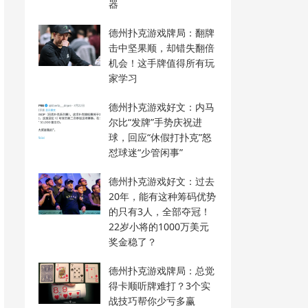
器
德州扑克游戏牌局：翻牌
击中坚果顺，却错失翻倍
机会！这手牌值得所有玩
家学习
德州扑克游戏好文：内马
尔比“发牌”手势庆祝进
球，回应“休假打扑克”怒
怼球迷“少管闲事”
德州扑克游戏好文：过去
20年，能有这种筹码优势
的只有3人，全部夺冠！
22岁小将的1000万美元
奖金稳了？
德州扑克游戏牌局：总觉
得卡顺听牌难打？3个实
战技巧帮你少亏多赢