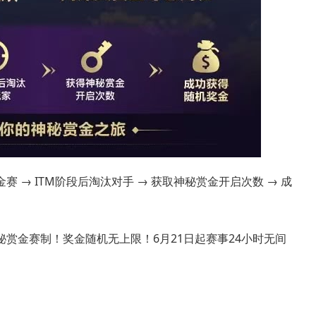
赛 → ITM阶段后淘汰对手 → 获取神秘赏金开启次数 → 成
秘赏金赛制！奖金随机无上限！6月21日起赛事24小时无间