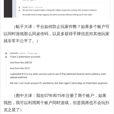
（帖子大译：平台如何防止玩家作弊？如果多个账户可
以同时游戏那么同桌传码，以及多获得手牌信息对其他玩家
就非常不公平了。）
（图中大译：我在07年和15年注册了两个账户，如果
我想，我可以利用两个账户同时游戏，但是我再也不会玩扑
克之星了）