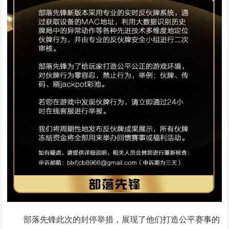
部落先锋此次的封停举措，展现了他们打造公平赛事的