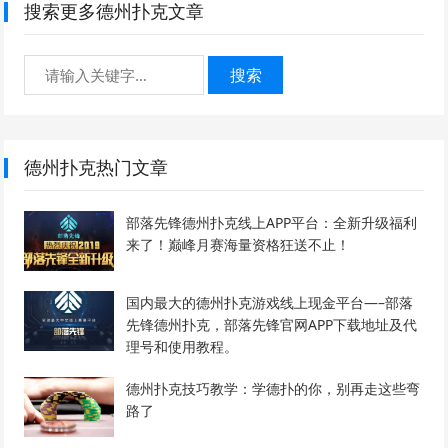
搜索更多德州扑克文章
搜索
德州扑克热门文章
部落先锋德州扑克线上APP平台：全新升级福利
来了！巅峰月赛海量资格狂送不止！
国内最大的德州扑克游戏线上现金平台—–部落
先锋德州扑克，部落先锋官网APP下载地址及代
理号和使用教程。
德州扑克技巧教学：学德扑的你，别再走这些弯
路了