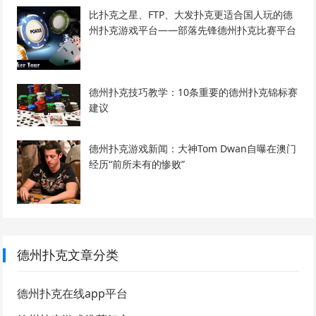
比扑克之星、FTP、大发扑克更适合国人玩的德
州扑克游戏平台——部落先锋德州扑克比赛平台
德州扑克技巧教学：10条重要的德州扑克锦标赛
建议
德州扑克游戏新闻：大神Tom Dwan自曝在澳门
经历“前所未有的惨败”
德州扑克文章分类
德州扑克在线app平台