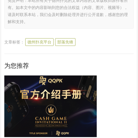
免责声明：本站所有关于德州扑克的文章内容的文章版权归原作者所
有。如本文中的内容影响到您的合法权益（内容、图片、视频等），
请及时联系本站，我们会及时删除处理并进行公开道歉，感谢您的理
解和支持。
文章标签：
德州扑克平台
部落先锋
为您推荐