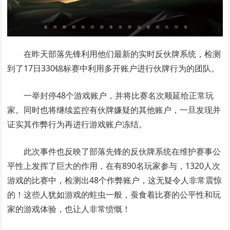
在昨天部落先锋利用他们最新的实时反伙牌系统，检测
到了17日330锦标赛中利用多开账户进行伙牌行为的团队。
一举封停48个游戏账户，并将比赛名次顺延给正常玩
家。同时也将继续监控有伙牌嫌疑的其他账户，一旦发现并
证实其作弊行为再进行游戏账户冻结。
此次事件也反映了部落先锋的反伙牌系统在维护赛事公
平性上发挥了巨大的作用，在有890名玩家参与，1320人次
游戏的比赛中，检测出48个作弊账户，这无疑令人非常震惊
的！这些人犹如游戏的蛀虫一般，蚕食着比赛的公平性和玩
家的游戏体验，也让人非常愤慨！