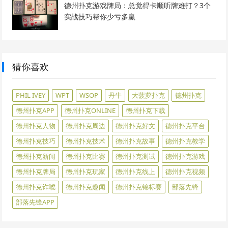
德州扑克游戏牌局：总觉得卡顺听牌难打？3个
实战技巧帮你少亏多赢
猜你喜欢
PHIL IVEY
WPT
WSOP
丹牛
大菠萝扑克
德州扑克
德州扑克APP
德州扑克ONLINE
德州扑克下载
德州扑克人物
德州扑克周边
德州扑克好文
德州扑克平台
德州扑克技巧
德州扑克技术
德州扑克故事
德州扑克教学
德州扑克新闻
德州扑克比赛
德州扑克测试
德州扑克游戏
德州扑克牌局
德州扑克玩家
德州扑克线上
德州扑克视频
德州扑克诈唬
德州扑克趣闻
德州扑克锦标赛
部落先锋
部落先锋APP