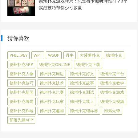
德州扑克游戏牌局：总觉得卡顺听牌难打？3个
实战技巧帮你少亏多赢
猜你喜欢
PHIL IVEY
WPT
WSOP
丹牛
大菠萝扑克
德州扑克
德州扑克APP
德州扑克ONLINE
德州扑克下载
德州扑克人物
德州扑克周边
德州扑克好文
德州扑克平台
德州扑克技巧
德州扑克技术
德州扑克故事
德州扑克教学
德州扑克新闻
德州扑克比赛
德州扑克测试
德州扑克游戏
德州扑克牌局
德州扑克玩家
德州扑克线上
德州扑克视频
德州扑克诈唬
德州扑克趣闻
德州扑克锦标赛
部落先锋
部落先锋APP