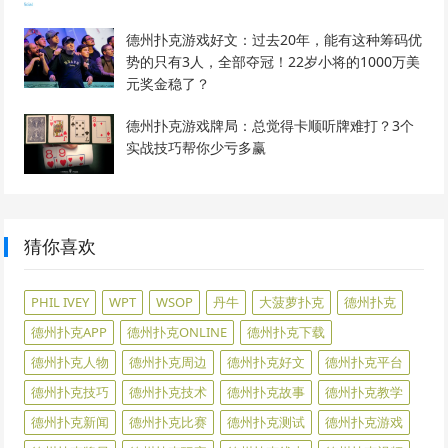
德州扑克游戏好文：过去20年，能有这种筹码优
势的只有3人，全部夺冠！22岁小将的1000万美
元奖金稳了？
德州扑克游戏牌局：总觉得卡顺听牌难打？3个
实战技巧帮你少亏多赢
猜你喜欢
PHIL IVEY
WPT
WSOP
丹牛
大菠萝扑克
德州扑克
德州扑克APP
德州扑克ONLINE
德州扑克下载
德州扑克人物
德州扑克周边
德州扑克好文
德州扑克平台
德州扑克技巧
德州扑克技术
德州扑克故事
德州扑克教学
德州扑克新闻
德州扑克比赛
德州扑克测试
德州扑克游戏