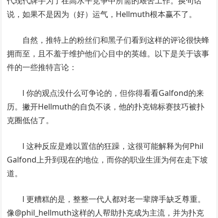
代现代牌手为了在高水平竞争中所需的艰苦工作。换句话
说，如果不是因为（好）运气，Hellmuth根本赢不了。
自然，推特上的粉丝们和黑子们看到这样的评论很快蜂
拥而至，且不羞于维护他们心目中的英雄。以下是关于该事
件的一些推特言论：
l 你的观点没什么可争论的，但你得看看Galfond的来
历。撇开Hellmuth的自负不谈，他的扑克锦标赛技巧被扑
克圈低估了。
l 这种反应是难以置信的狂躁，这很可能解释为何Phil
Galfond上升到现在的地位，而你的职业生涯为何在走下坡
道。
l 更糟糕的是，整整一代人都对老一辈牌手缺乏尊重。
像@phil_hellmuth这样的人帮助扑克成为主流，并为扑克