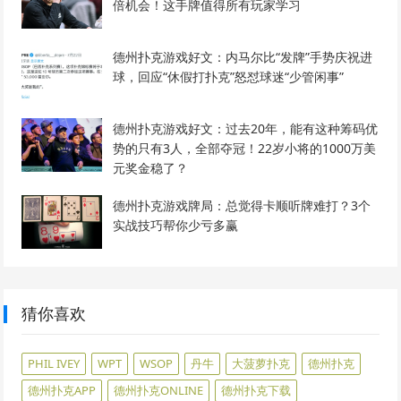
倍机会！这手牌值得所有玩家学习
德州扑克游戏好文：内马尔比“发牌”手势庆祝进
球，回应“休假打扑克”怒怼球迷“少管闲事”
德州扑克游戏好文：过去20年，能有这种筹码优
势的只有3人，全部夺冠！22岁小将的1000万美
元奖金稳了？
德州扑克游戏牌局：总觉得卡顺听牌难打？3个
实战技巧帮你少亏多赢
猜你喜欢
PHIL IVEY
WPT
WSOP
丹牛
大菠萝扑克
德州扑克
德州扑克APP
德州扑克ONLINE
德州扑克下载