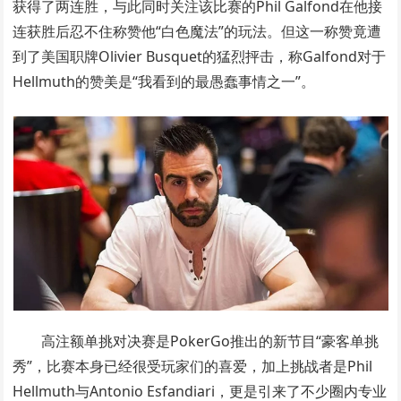
获得了两连胜，与此同时关注该比赛的Phil Galfond在他接
连获胜后忍不住称赞他“白色魔法”的玩法。但这一称赞竟遭
到了美国职牌Olivier Busquet的猛烈抨击，称Galfond对于
Hellmuth的赞美是“我看到的最愚蠢事情之一”。
高注额单挑对决赛是PokerGo推出的新节目“豪客单挑
秀”，比赛本身已经很受玩家们的喜爱，加上挑战者是Phil
Hellmuth与Antonio Esfandiari，更是引来了不少圈内专业