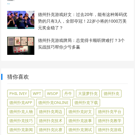
德州扑克游戏好文：过去20年，能有这种筹码优
势的只有3人，全部夺冠！22岁小将的1000万美
元奖金稳了？
德州扑克游戏牌局：总觉得卡顺听牌难打？3个
实战技巧帮你少亏多赢
猜你喜欢
PHIL IVEY
WPT
WSOP
丹牛
大菠萝扑克
德州扑克
德州扑克APP
德州扑克ONLINE
德州扑克下载
德州扑克人物
德州扑克周边
德州扑克好文
德州扑克平台
德州扑克技巧
德州扑克技术
德州扑克故事
德州扑克教学
德州扑克新闻
德州扑克比赛
德州扑克测试
德州扑克游戏