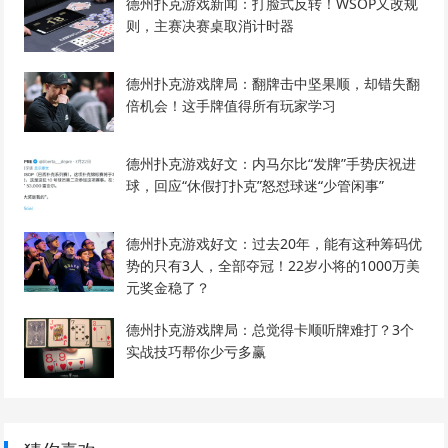
德州扑克游戏新闻：打脸式反转！WSOP又改规
则，主赛决赛桌取消计时器
德州扑克游戏牌局：翻牌击中坚果顺，却错失翻
倍机会！这手牌值得所有玩家学习
德州扑克游戏好文：内马尔比“发牌”手势庆祝进
球，回应“休假打扑克”怒怼球迷“少管闲事”
德州扑克游戏好文：过去20年，能有这种筹码优
势的只有3人，全部夺冠！22岁小将的1000万美
元奖金稳了？
德州扑克游戏牌局：总觉得卡顺听牌难打？3个
实战技巧帮你少亏多赢