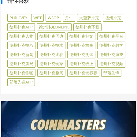
猜你喜欢
PHIL IVEY
WPT
WSOP
丹牛
大菠萝扑克
德州扑克
德州扑克APP
德州扑克ONLINE
德州扑克下载
德州扑克人物
德州扑克周边
德州扑克好文
德州扑克平台
德州扑克技巧
德州扑克技术
德州扑克故事
德州扑克教学
德州扑克新闻
德州扑克比赛
德州扑克测试
德州扑克游戏
德州扑克牌局
德州扑克玩家
德州扑克线上
德州扑克视频
德州扑克诈唬
德州扑克趣闻
德州扑克锦标赛
部落先锋
部落先锋APP