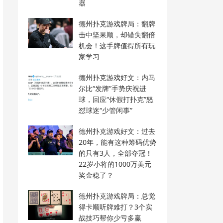
器
德州扑克游戏牌局：翻牌
击中坚果顺，却错失翻倍
机会！这手牌值得所有玩
家学习
德州扑克游戏好文：内马
尔比“发牌”手势庆祝进
球，回应“休假打扑克”怒
怼球迷“少管闲事”
德州扑克游戏好文：过去
20年，能有这种筹码优势
的只有3人，全部夺冠！
22岁小将的1000万美元
奖金稳了？
德州扑克游戏牌局：总觉
得卡顺听牌难打？3个实
战技巧帮你少亏多赢