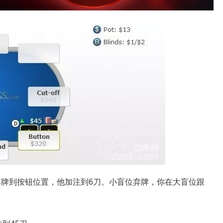
弃牌到按钮位置，他加注到6刀。小盲位弃牌，你在大盲位跟