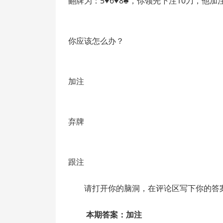
翻牌为：5♥6♥8♣，你领先下注10刀，他加
你应该怎么办？
加注
弃牌
跟注
请打开你的脑洞，在评论区写下你的答
本期答案：
加注