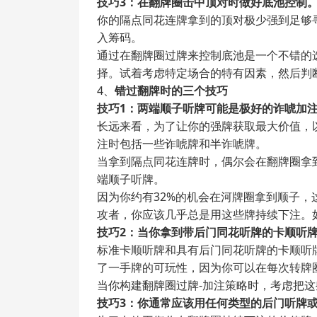
技巧3：在翻牌圈击中顶对时做好底池控制
你的隔点同花连牌拿到的顶对极少强到足够
入筹码。
通过在翻牌圈过牌来控制底池是一个不错的
择。试着考虑特定场合的特有因素，然后判
4、
错过翻牌时的三个技巧
技巧1：两端顺子听牌可能是极好的诈唬加
长远来看，为了让你的强牌获取最大价值，
注时包括一些诈唬牌和半诈唬牌。
当拿到隔点同花连牌时，偶尔会在翻牌圈拿到
端顺子听牌。
因为你约有32%的机会在河牌圈拿到顺子，
攻者，你应该几乎总是用这些牌持续下注。
技巧2：当你拿到带后门同花听牌的卡顺听
标准卡顺听牌和具有后门同花听牌的卡顺听
了一手牌的可玩性，因为你可以在每次转牌
当你构建翻牌圈过牌-加注策略时，考虑把
技巧3：你通常应该用任何类型的后门听牌