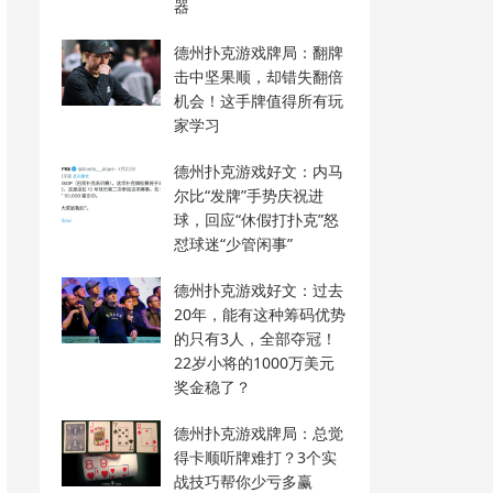
器
德州扑克游戏牌局：翻牌
击中坚果顺，却错失翻倍
机会！这手牌值得所有玩
家学习
德州扑克游戏好文：内马
尔比“发牌”手势庆祝进
球，回应“休假打扑克”怒
怼球迷“少管闲事”
德州扑克游戏好文：过去
20年，能有这种筹码优势
的只有3人，全部夺冠！
22岁小将的1000万美元
奖金稳了？
德州扑克游戏牌局：总觉
得卡顺听牌难打？3个实
战技巧帮你少亏多赢