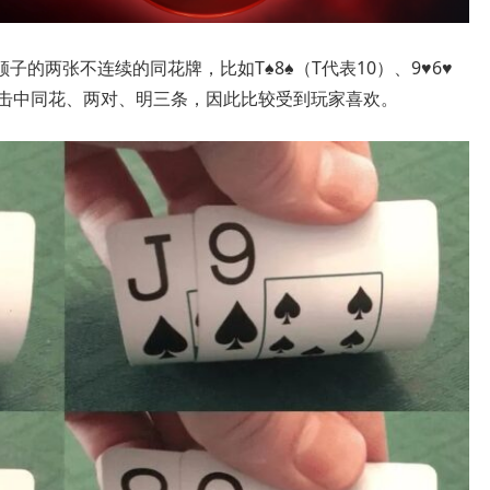
的两张不连续的同花牌，比如T♠8♠（T代表10）、9♥6♥
能击中同花、两对、明三条，因此比较受到玩家喜欢。