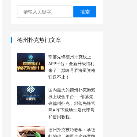
搜索
德州扑克热门文章
部落先锋德州扑克线上
APP平台：全新升级福利
来了！巅峰月赛海量资格
狂送不止！
国内最大的德州扑克游戏
线上现金平台—–部落先
锋德州扑克，部落先锋官
网APP下载地址及代理号
和使用教程。
德州扑克技巧教学：学德
扑的你，别再走这些弯路