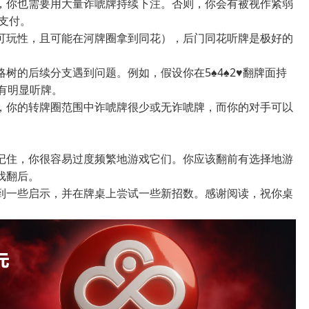
，你也需要用大量诈唬牌持续下注。否则，你会有被视作紧弱
到支付。
可玩性，且可能在河牌圈拿到同花），后门同花听牌是极好的
树的后续分支遇到问题。例如，假设你在5♠4♠2♥翻牌面持
有明显听牌。
，你的转牌圈范围中诈唬牌很少或无诈唬牌，而你的对手可以
记住，你很容易过度频繁地游戏它们。你应该翻前有选择地游
戏翻后。
到一些启示，并在牌桌上尝试一些新招数。感谢阅读，祝你桌