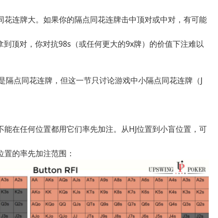
同花连牌大。如果你的隔点同花连牌击中顶对或中对，有可能
面拿到顶对，你对抗98s（或任何更大的9x牌）的价值下注难以
张也是隔点同花连牌，但这一节只讨论游戏中小隔点同花连牌（J
不能在任何位置都用它们率先加注。从HJ位置到小盲位置，可
位置的率先加注范围：