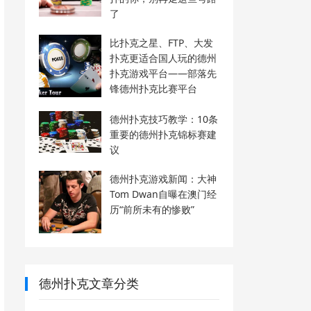
了
比扑克之星、FTP、大发
扑克更适合国人玩的德州
扑克游戏平台——部落先
锋德州扑克比赛平台
德州扑克技巧教学：10条
重要的德州扑克锦标赛建
议
德州扑克游戏新闻：大神
Tom Dwan自曝在澳门经
历“前所未有的惨败”
德州扑克文章分类