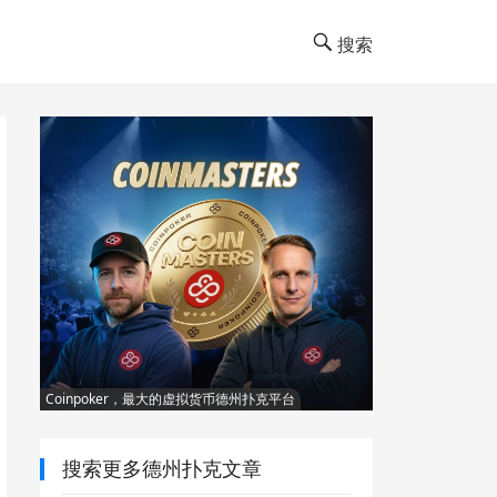
搜索
Coinpoker，最大的虚拟货币德州扑克平台
搜索更多德州扑克文章