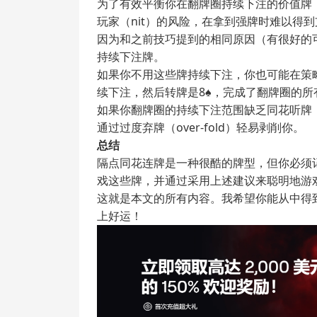
为了有效平衡你在翻牌圈持续下注的价值牌
玩家（nit）的风险，在拿到强牌时难以得
因为和之前技巧提到的相同原因（有很好的
持续下注牌。
如果你不用这些牌持续下注，你也可能在策略
续下注，然后转牌是8♠，完成了翻牌圈的所
如果你翻牌圈的持续下注范围缺乏同花听牌
通过过度弃牌（over-fold）轻易剥削你。
总结
隔点同花连牌是一种很酷的牌型，但你必须
戏这些牌，并通过采用上述建议来聪明地游
这就是本文的所有内容。我希望你能从中得
上好运！