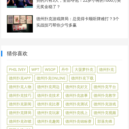
势的只有3人，全部夺冠！22岁小将的1000万美
元奖金稳了？
德州扑克游戏牌局：总觉得卡顺听牌难打？3个
实战技巧帮你少亏多赢
猜你喜欢
PHIL IVEY
WPT
WSOP
丹牛
大菠萝扑克
德州扑克
德州扑克APP
德州扑克ONLINE
德州扑克下载
德州扑克人物
德州扑克周边
德州扑克好文
德州扑克平台
德州扑克技巧
德州扑克技术
德州扑克故事
德州扑克教学
德州扑克新闻
德州扑克比赛
德州扑克测试
德州扑克游戏
德州扑克牌局
德州扑克玩家
德州扑克线上
德州扑克视频
德州扑克诈唬
德州扑克趣闻
德州扑克锦标赛
部落先锋