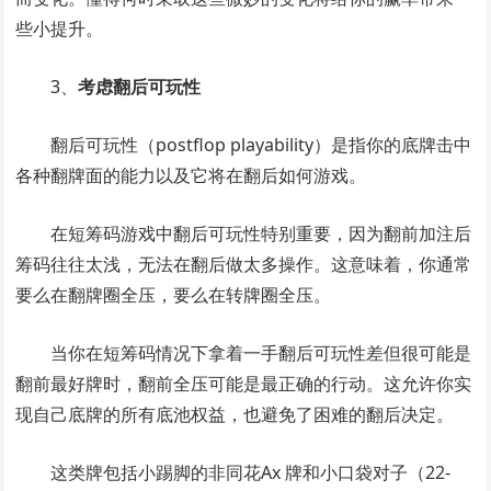
些小提升。
3、
考虑翻后可玩性
翻后可玩性（postflop playability）是指你的底牌击中
各种翻牌面的能力以及它将在翻后如何游戏。
在短筹码游戏中翻后可玩性特别重要，因为翻前加注后
筹码往往太浅，无法在翻后做太多操作。这意味着，你通常
要么在翻牌圈全压，要么在转牌圈全压。
当你在短筹码情况下拿着一手翻后可玩性差但很可能是
翻前最好牌时，翻前全压可能是最正确的行动。这允许你实
现自己底牌的所有底池权益，也避免了困难的翻后决定。
这类牌包括小踢脚的非同花Ax 牌和小口袋对子（22-