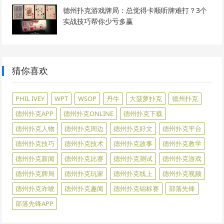
德州扑克游戏牌局：总觉得卡顺听牌难打？3个
实战技巧帮你少亏多赢
猜你喜欢
PHIL IVEY
WPT
WSOP
丹牛
大菠萝扑克
德州扑克
德州扑克APP
德州扑克ONLINE
德州扑克下载
德州扑克人物
德州扑克周边
德州扑克好文
德州扑克平台
德州扑克技巧
德州扑克技术
德州扑克故事
德州扑克教学
德州扑克新闻
德州扑克比赛
德州扑克测试
德州扑克游戏
德州扑克牌局
德州扑克玩家
德州扑克线上
德州扑克视频
德州扑克诈唬
德州扑克趣闻
德州扑克锦标赛
部落先锋
部落先锋APP