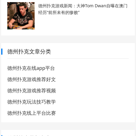
德州扑克游戏新闻：大神Tom Dwan自曝在澳门
经历“前所未有的惨败”
德州扑克文章分类
德州扑克在线app平台
德州扑克游戏推荐好文
德州扑克游戏推荐视频
德州扑克玩法技巧教学
德州扑克线上平台比赛