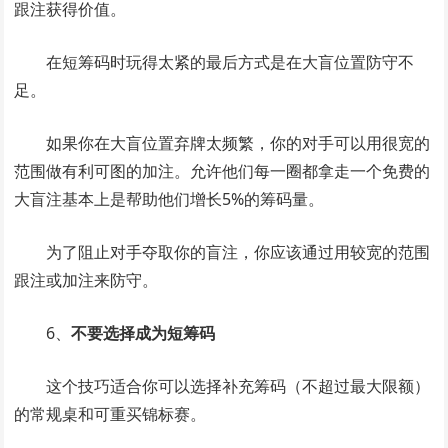
跟注获得价值。
在短筹码时玩得太紧的最后方式是在大盲位置防守不
足。
如果你在大盲位置弃牌太频繁，你的对手可以用很宽的
范围做有利可图的加注。允许他们每一圈都拿走一个免费的
大盲注基本上是帮助他们增长5%的筹码量。
为了阻止对手夺取你的盲注，你应该通过用较宽的范围
跟注或加注来防守。
6、
不要选择成为短筹码
这个技巧适合你可以选择补充筹码（不超过最大限额）
的常规桌和可重买锦标赛。