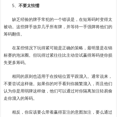
5、
不要太怯懦
缺乏经验的牌手常犯的一个错误是，在短筹码时变得太
被动。这些牌手放弃几乎所有牌，并等待一手强牌将他们的
筹码翻倍。
在某些情况下玩得紧可能是正确的策略，最明显是在锦
标赛的泡沫圈。但玩得过紧往往比主动尝试赢得筹码使你损
失更多筹码。
相同的原则也适用于在按钮位置平跟溜入。通常说来，
不要尝试这样做。如果你的对手看到你频繁溜入，而且他们
认为你是用弱牌这样做，他们可以通过对你隔离加注轻易偷
走你溜入的筹码。
相反，你应该要么带着赢得盲注的意图加注，要么通过