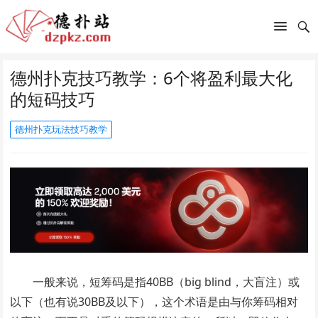
德州扑克技巧教学：6个将盈利最大化
的短码技巧
德州扑克玩法技巧教学
一般来说，短筹码是指40BB（big blind，大盲注）或
以下（也有说30BB及以下），这个术语是由与你筹码相对