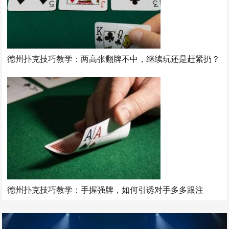
德州扑克技巧教学：两高张翻牌不中，继续玩还是赶紧扔？
德州扑克技巧教学：手握强牌，如何引诱对手多多跟注