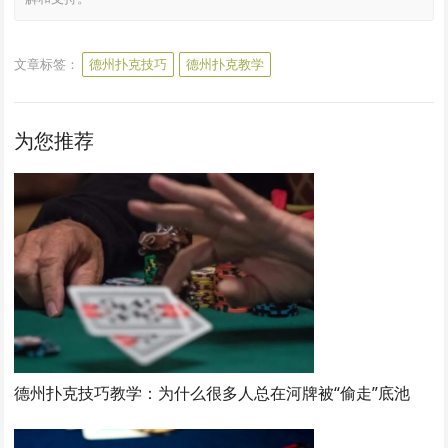
文章标签：
德州扑克技巧
德州扑克教学
为您推荐
德州扑克技巧教学：为什么很多人总在河牌被“偷走”底池