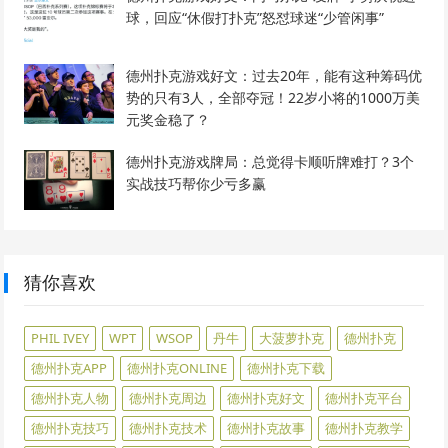
球，回应“休假打扑克”怒怼球迷“少管闲事”
德州扑克游戏好文：过去20年，能有这种筹码优
势的只有3人，全部夺冠！22岁小将的1000万美
元奖金稳了？
德州扑克游戏牌局：总觉得卡顺听牌难打？3个
实战技巧帮你少亏多赢
猜你喜欢
PHIL IVEY
WPT
WSOP
丹牛
大菠萝扑克
德州扑克
德州扑克APP
德州扑克ONLINE
德州扑克下载
德州扑克人物
德州扑克周边
德州扑克好文
德州扑克平台
德州扑克技巧
德州扑克技术
德州扑克故事
德州扑克教学