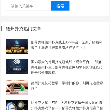
搜索
德州扑克热门文章
部落先锋德州扑克线上APP平台：全新升级福利
来了！巅峰月赛海量资格狂送不止！
国内最大的德州扑克游戏线上现金平台—–部落
先锋德州扑克，部落先锋官网APP下载地址及代
理号和使用教程。
德州扑克技巧教学：学德扑的你，别再走这些弯
路了
比扑克之星、FTP、大发扑克更适合国人玩的德
州扑克游戏平台——部落先锋德州扑克比赛平台