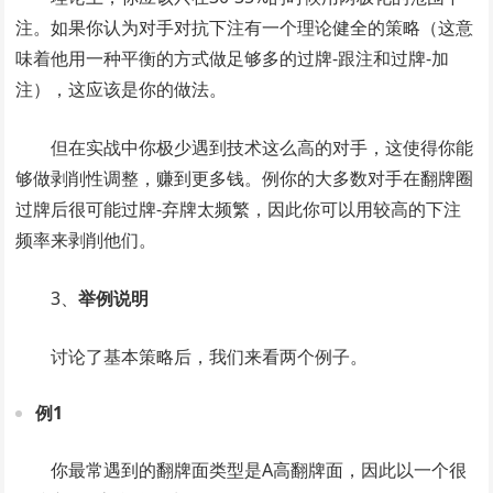
注。如果你认为对手对抗下注有一个理论健全的策略（这意
味着他用一种平衡的方式做足够多的过牌-跟注和过牌-加
注），这应该是你的做法。
但在实战中你极少遇到技术这么高的对手，这使得你能
够做剥削性调整，赚到更多钱。例你的大多数对手在翻牌圈
过牌后很可能过牌-弃牌太频繁，因此你可以用较高的下注
频率来剥削他们。
3、
举例说明
讨论了基本策略后，我们来看两个例子。
例1
你最常遇到的翻牌面类型是A高翻牌面，因此以一个很