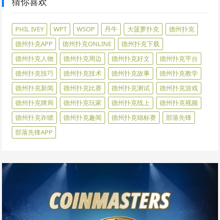
猜你喜欢
PHIL IVEY
WPT
WSOP
丹牛
大菠萝扑克
德州扑克
德州扑克APP
德州扑克ONLINE
德州扑克下载
德州扑克人物
德州扑克周边
德州扑克好文
德州扑克平台
德州扑克技巧
德州扑克技术
德州扑克故事
德州扑克教学
德州扑克新闻
德州扑克比赛
德州扑克测试
德州扑克游戏
德州扑克牌局
德州扑克玩家
德州扑克线上
德州扑克视频
德州扑克诈唬
德州扑克趣闻
德州扑克锦标赛
部落先锋
部落先锋APP