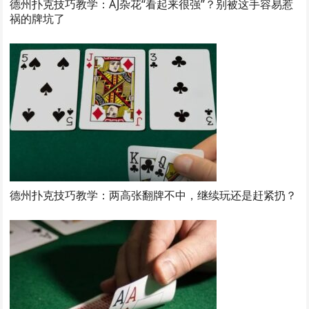
德州扑克技巧教学：AJ杂花“看起来很强”？别被这手容易惹
祸的牌坑了
德州扑克技巧教学：两高张翻牌不中，继续玩还是赶紧扔？