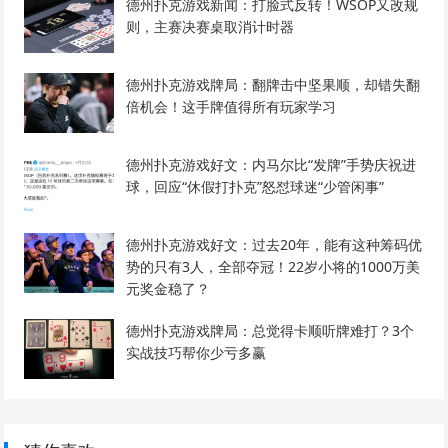
德州扑克游戏新闻：打脸式反转！WSOP又改规
则，主赛决赛桌取消计时器
德州扑克游戏牌局：翻牌击中坚果顺，却错失翻
倍机会！这手牌值得所有玩家学习
德州扑克游戏好文：内马尔比“发牌”手势庆祝进
球，回应“休假打扑克”怒怼球迷“少管闲事”
德州扑克游戏好文：过去20年，能有这种筹码优
势的只有3人，全部夺冠！22岁小将的1000万美
元奖金稳了？
德州扑克游戏牌局：总觉得卡顺听牌难打？3个
实战技巧帮你少亏多赢