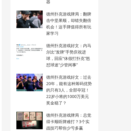
器
德州扑克游戏牌局：翻牌
击中坚果顺，却错失翻倍
机会！这手牌值得所有玩
家学习
德州扑克游戏好文：内马
尔比“发牌”手势庆祝进
球，回应“休假打扑克”怒
怼球迷“少管闲事”
德州扑克游戏好文：过去
20年，能有这种筹码优势
的只有3人，全部夺冠！
22岁小将的1000万美元
奖金稳了？
德州扑克游戏牌局：总觉
得卡顺听牌难打？3个实
战技巧帮你少亏多赢