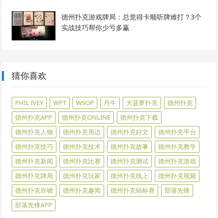
德州扑克游戏牌局：总觉得卡顺听牌难打？3个
实战技巧帮你少亏多赢
猜你喜欢
PHIL IVEY
WPT
WSOP
丹牛
大菠萝扑克
德州扑克
德州扑克APP
德州扑克ONLINE
德州扑克下载
德州扑克人物
德州扑克周边
德州扑克好文
德州扑克平台
德州扑克技巧
德州扑克技术
德州扑克故事
德州扑克教学
德州扑克新闻
德州扑克比赛
德州扑克测试
德州扑克游戏
德州扑克牌局
德州扑克玩家
德州扑克线上
德州扑克视频
德州扑克诈唬
德州扑克趣闻
德州扑克锦标赛
部落先锋
部落先锋APP