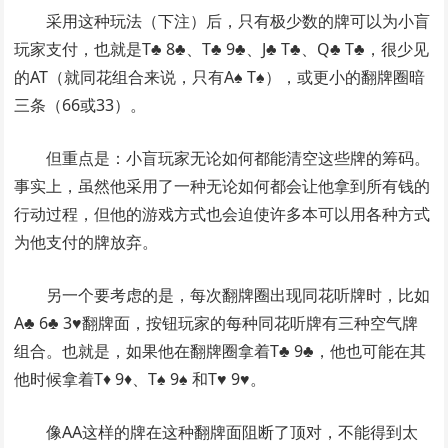
采用这种玩法（下注）后，只有极少数的牌可以为小盲
玩家支付，也就是T♣ 8♣、T♣ 9♣、J♣ T♣、Q♣ T♣，很少见
的AT（就同花组合来说，只有A♠ T♠），或更小的翻牌圈暗
三条（66或33）。
但重点是：小盲玩家无论如何都能清空这些牌的筹码。
事实上，虽然他采用了一种无论如何都会让他拿到所有钱的
行动过程，但他的游戏方式也会迫使许多本可以用各种方式
为他支付的牌放弃。
另一个要考虑的是，每次翻牌圈出现同花听牌时，比如
A♣ 6♣ 3♥翻牌面，按钮玩家的每种同花听牌有三种空气牌
组合。也就是，如果他在翻牌圈拿着T♣ 9♣，他也可能在其
他时候拿着T♦ 9♦、T♠ 9♠ 和T♥ 9♥。
像AA这样的牌在这种翻牌面阻断了顶对，不能得到太