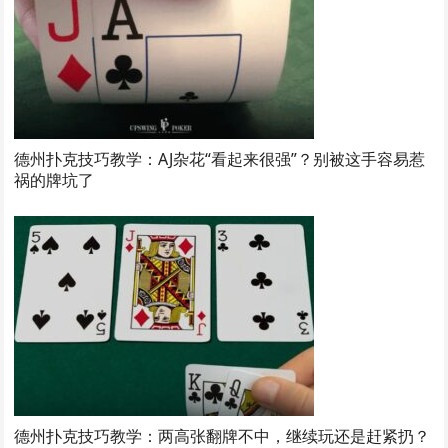
德州扑克技巧教学：AJ杂花“看起来很强”？别被这手容易惹
祸的牌坑了
德州扑克技巧教学：两高张翻牌不中，继续玩还是赶紧扔？