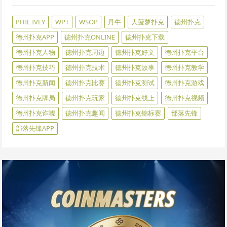
PHIL IVEY
WPT
WSOP
丹牛
大菠萝扑克
德州扑克
德州扑克APP
德州扑克ONLINE
德州扑克下载
德州扑克人物
德州扑克周边
德州扑克好文
德州扑克平台
德州扑克技巧
德州扑克技术
德州扑克故事
德州扑克教学
德州扑克新闻
德州扑克比赛
德州扑克测试
德州扑克游戏
德州扑克牌局
德州扑克玩家
德州扑克线上
德州扑克视频
德州扑克诈唬
德州扑克趣闻
德州扑克锦标赛
部落先锋
部落先锋APP