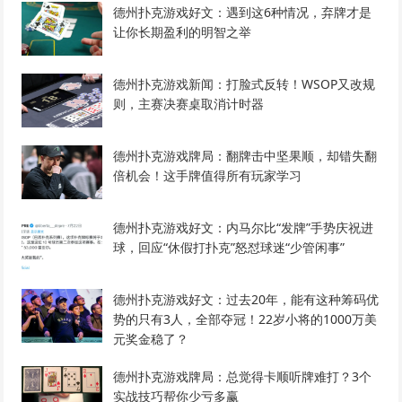
德州扑克游戏好文：遇到这6种情况，弃牌才是
让你长期盈利的明智之举
德州扑克游戏新闻：打脸式反转！WSOP又改规
则，主赛决赛桌取消计时器
德州扑克游戏牌局：翻牌击中坚果顺，却错失翻
倍机会！这手牌值得所有玩家学习
德州扑克游戏好文：内马尔比“发牌”手势庆祝进
球，回应“休假打扑克”怒怼球迷“少管闲事”
德州扑克游戏好文：过去20年，能有这种筹码优
势的只有3人，全部夺冠！22岁小将的1000万美
元奖金稳了？
德州扑克游戏牌局：总觉得卡顺听牌难打？3个
实战技巧帮你少亏多赢