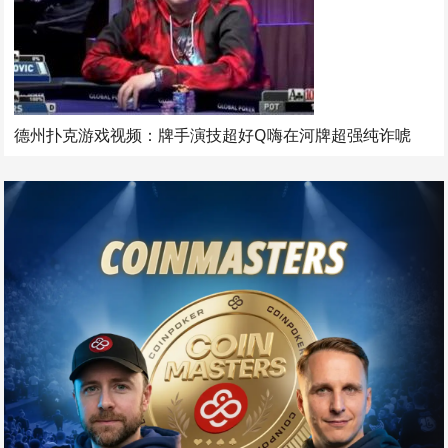
德州扑克游戏视频：牌手演技超好Q嗨在河牌超强纯诈唬