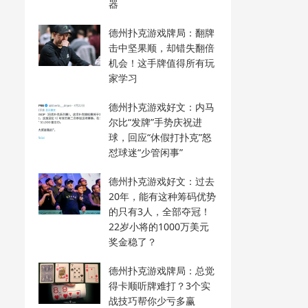
器
德州扑克游戏牌局：翻牌
击中坚果顺，却错失翻倍
机会！这手牌值得所有玩
家学习
德州扑克游戏好文：内马
尔比“发牌”手势庆祝进
球，回应“休假打扑克”怒
怼球迷“少管闲事”
德州扑克游戏好文：过去
20年，能有这种筹码优势
的只有3人，全部夺冠！
22岁小将的1000万美元
奖金稳了？
德州扑克游戏牌局：总觉
得卡顺听牌难打？3个实
战技巧帮你少亏多赢