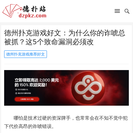
德州扑克游戏好文：为什么你的诈唬总
被抓？这5个致命漏洞必须改
德州扑克游戏推荐好文
哪怕是技术过硬的资深牌手，也常常会在不知不觉中犯
下代价高昂的诈唬错误。