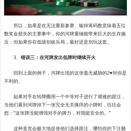
所以，如果是在无法重新参赛、输掉筹码数意味着五位
数奖金损失的主赛事中，你的河牌重锤能带来巨大的生存施
压；但如果你在低级别娱乐局，最好还是别玩这套。
3、
错误三：在河牌发出低牌时继续开火
回到上面的例子，河牌出现的这张毫无威胁的2♥对你是
不利的。
如果对手在转牌圈用一个中等对子进行了艰难的跟注，
当他们看到河牌掉下一张完全无关痛痒的小牌时，往往会
想：“这张牌没能增强对手的牌力，对我挺安全的。”
这种直觉会极大地促使他们选择跟注，哪怕你的下注额