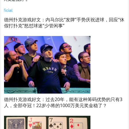
德州扑克游戏好文：内马尔比“发牌”手势庆祝进球，回应“休
假打扑克”怒怼球迷“少管闲事”
德州扑克游戏好文：过去20年，能有这种筹码优势的只有3
人，全部夺冠！22岁小将的1000万美元奖金稳了？