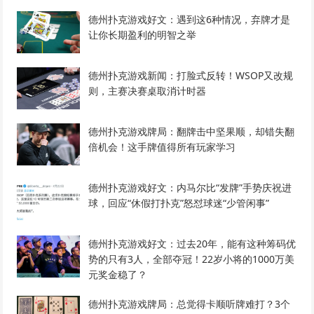
德州扑克游戏好文：遇到这6种情况，弃牌才是
让你长期盈利的明智之举
德州扑克游戏新闻：打脸式反转！WSOP又改规
则，主赛决赛桌取消计时器
德州扑克游戏牌局：翻牌击中坚果顺，却错失翻
倍机会！这手牌值得所有玩家学习
德州扑克游戏好文：内马尔比“发牌”手势庆祝进
球，回应“休假打扑克”怒怼球迷“少管闲事”
德州扑克游戏好文：过去20年，能有这种筹码优
势的只有3人，全部夺冠！22岁小将的1000万美
元奖金稳了？
德州扑克游戏牌局：总觉得卡顺听牌难打？3个