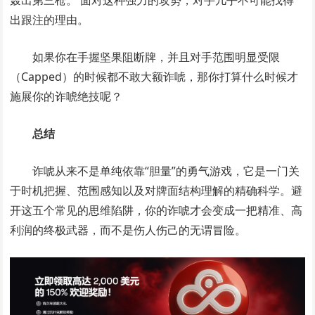
轰出第三枪。 面对这种强力的攻势，对手几乎不可能找得
出跟注的理由。
如果你在手握坚果阻断牌，并且对手范围明显受限
（Capped）的时候都不敢大额诈唬，那你打算什么时候才
施展你的诈唬绝技呢？
总结
诈唬从来不是单纯依靠“胆量”的勇气游戏，它是一门关
于时机把握、范围感知以及对牌面结构理解的精确科学。避
开这五个常见的思维陷阱，你的诈唬才会变成一把精准、高
利润的终极武器，而不是伤人伤己的无谓冒险。