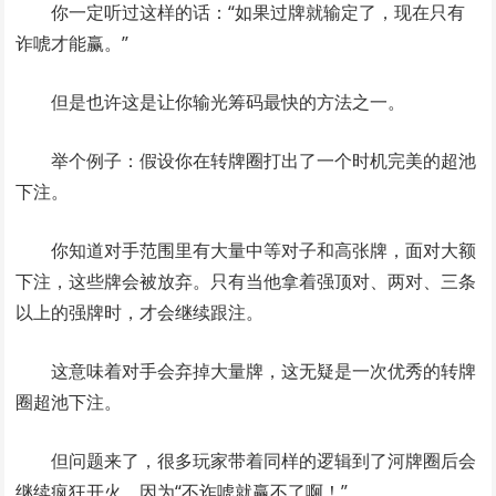
你一定听过这样的话：“如果过牌就输定了，现在只有
诈唬才能赢。”
但是也许这是让你输光筹码最快的方法之一。
举个例子：假设你在转牌圈打出了一个时机完美的超池
下注。
你知道对手范围里有大量中等对子和高张牌，面对大额
下注，这些牌会被放弃。只有当他拿着强顶对、两对、三条
以上的强牌时，才会继续跟注。
这意味着对手会弃掉大量牌，这无疑是一次优秀的转牌
圈超池下注。
但问题来了，很多玩家带着同样的逻辑到了河牌圈后会
继续疯狂开火，因为“不诈唬就赢不了啊！”