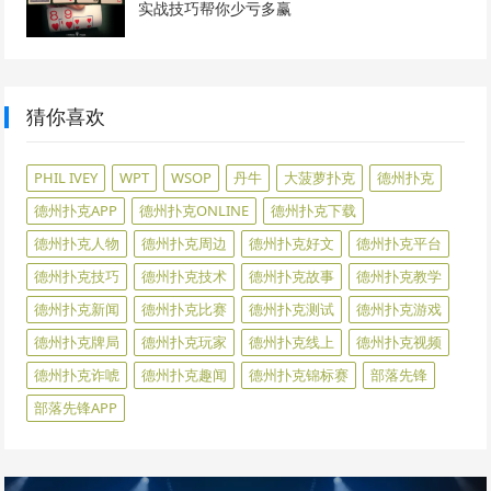
实战技巧帮你少亏多赢
猜你喜欢
PHIL IVEY
WPT
WSOP
丹牛
大菠萝扑克
德州扑克
德州扑克APP
德州扑克ONLINE
德州扑克下载
德州扑克人物
德州扑克周边
德州扑克好文
德州扑克平台
德州扑克技巧
德州扑克技术
德州扑克故事
德州扑克教学
德州扑克新闻
德州扑克比赛
德州扑克测试
德州扑克游戏
德州扑克牌局
德州扑克玩家
德州扑克线上
德州扑克视频
德州扑克诈唬
德州扑克趣闻
德州扑克锦标赛
部落先锋
部落先锋APP