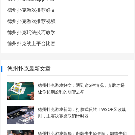
德州扑克游戏推荐好文
德州扑克游戏推荐视频
德州扑克玩法技巧教学
德州扑克线上平台比赛
德州扑克最新文章
德州扑克游戏好文：遇到这6种情况，弃牌才是
让你长期盈利的明智之举
德州扑克游戏新闻：打脸式反转！WSOP又改规
则，主赛决赛桌取消计时器
德州扑克游戏牌局：翻牌击中坚果顺，却错失翻