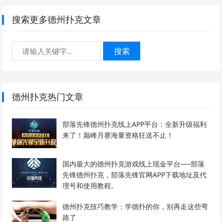
搜索更多德州扑克文章
搜索
德州扑克热门文章
部落先锋德州扑克线上APP平台：全新升级福利
来了！巅峰月赛海量资格狂送不止！
国内最大的德州扑克游戏线上现金平台—–部落
先锋德州扑克，部落先锋官网APP下载地址及代
理号和使用教程。
德州扑克技巧教学：学德扑的你，别再走这些弯
路了