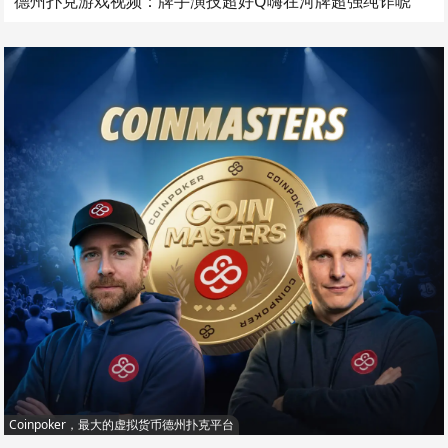
德州扑克游戏视频：牌手演技超好Q嗨在河牌超强纯诈唬
Coinpoker，最大的虚拟货币德州扑克平台