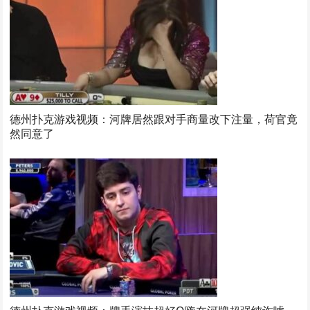
德州扑克游戏视频：河牌居然跟对手商量改下注量，荷官竟
然同意了