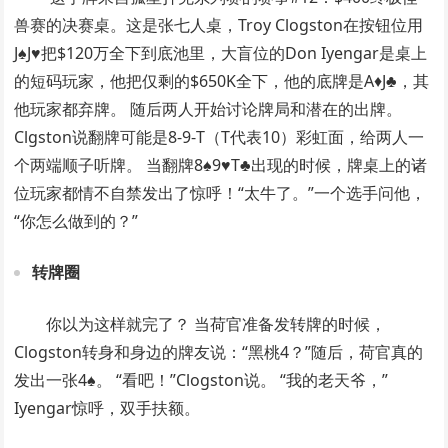
兽赛的决赛桌。这是张七人桌，Troy Clogston在按钮位用
J♠J♥把$120万全下到底池里，大盲位的Don Iyengar是桌上
的短码玩家，他把仅剩的$650K全下，他的底牌是A♦J♣，其
他玩家都弃牌。 随后两人开始讨论牌局和潜在的出牌。
Clgston说翻牌可能是8-9-T（T代表10）彩虹面，给两人一
个两端顺子听牌。 当翻牌8♠9♥T♣出现的时候，牌桌上的诸
位玩家都情不自禁发出了惊呼！“太牛了。”一个选手问他，
“你怎么做到的？”
转牌圈
你以为这样就完了？ 当荷官准备发转牌的时候，
Clogston转身和身边的牌友说：“黑桃4？”随后，荷官真的
发出一张4♠。 “看吧！”Clogston说。 “我的老天爷，”
Iyengar惊呼，双手扶额。