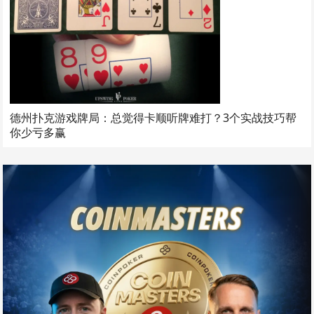
德州扑克游戏牌局：总觉得卡顺听牌难打？3个实战技巧帮
你少亏多赢