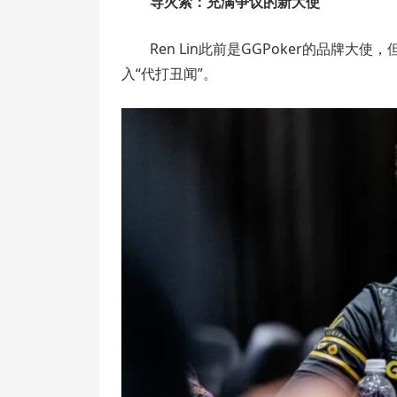
导火索：充满争议的新大使
Ren Lin此前是GGPoker的品牌
入“代打丑闻”。