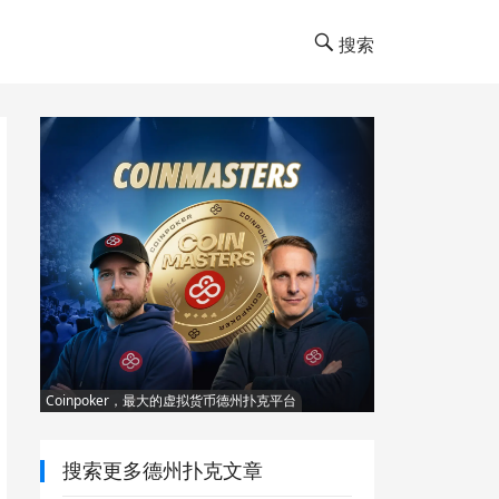
搜索
Coinpoker，最大的虚拟货币德州扑克平台
搜索更多德州扑克文章