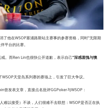
取消了他在WSOP塞浦路斯站主赛事的参赛资格，同时“无限期
作伙伴平台的比赛。
戒。而Ren Lin也很快公开道歉，表示自己
“深感羞愧与懊
现在了WSOP天堂岛系列赛的赛场上，引发了巨大争议。
Lappin曾发表文章，直接点名批评GGPoker与WSOP：
人难以接受）不谈，人们很难不去联想：WSOP是否正在执