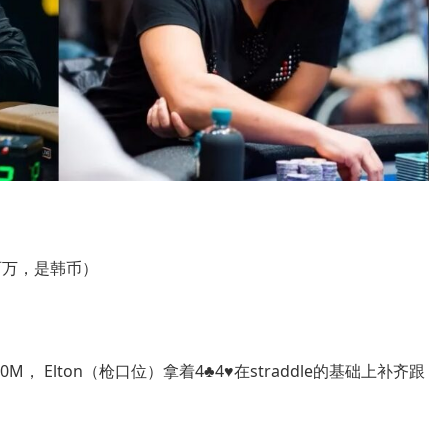
M为百万，是韩币）
0M， Elton（枪口位）拿着4♣4♥在straddle的基础上补齐跟