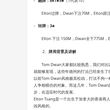
翻牌：6♠T♣5♣
（T代表10）
Elton过牌，Dwan下注70M，Elton
转牌：3♣
Elton 下注 150M，Dwan全下775M，E
2、
牌局背景及讲解
Tom Dwan大家都比较熟悉，我们对
就能够发现，这些年德州的打法已经发生了
以前Tom Dwan风格极其松凶，打法不
人争相模仿的对象。而这几年，Tom Dw
步，在适应时代的发展。
Elton Tsang是一个出生于加拿大的香
凶风格的。