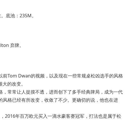
跟注。底池：235M。
lton 弃牌。
比以前Tom Dwan的视频，以及现在一些常规桌松凶选手的风格
很大的改变。
拘一格，常常让人捉摸不透，进而创下了多手经典牌局，成为一代
an的风格已经有所改变，收敛了不少。更确切的说，他也在进
港商人，2016年百万欧元买入一滴水豪客赛冠军，打法也是属于松