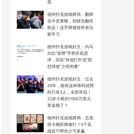
器
德州扑克游戏牌局：翻牌
击中坚果顺，却错失翻倍
机会！这手牌值得所有玩
家学习
德州扑克游戏好文：内马
尔比“发牌”手势庆祝进
球，回应“休假打扑克”怒
怼球迷“少管闲事”
德州扑克游戏好文：过去
20年，能有这种筹码优势
的只有3人，全部夺冠！
22岁小将的1000万美元
奖金稳了？
德州扑克游戏牌局：总觉
得卡顺听牌难打？3个实
战技巧帮你少亏多赢