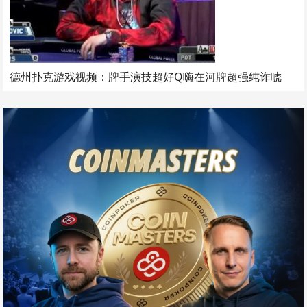
德州扑克游戏视频：牌手演技超好Q嗨在河牌超强纯诈唬