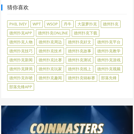
猜你喜欢
PHIL IVEY
WPT
WSOP
丹牛
大菠萝扑克
德州扑克
德州扑克APP
德州扑克ONLINE
德州扑克下载
德州扑克人物
德州扑克周边
德州扑克好文
德州扑克平台
德州扑克技巧
德州扑克技术
德州扑克故事
德州扑克教学
德州扑克新闻
德州扑克比赛
德州扑克测试
德州扑克游戏
德州扑克牌局
德州扑克玩家
德州扑克线上
德州扑克视频
德州扑克诈唬
德州扑克趣闻
德州扑克锦标赛
部落先锋
部落先锋APP