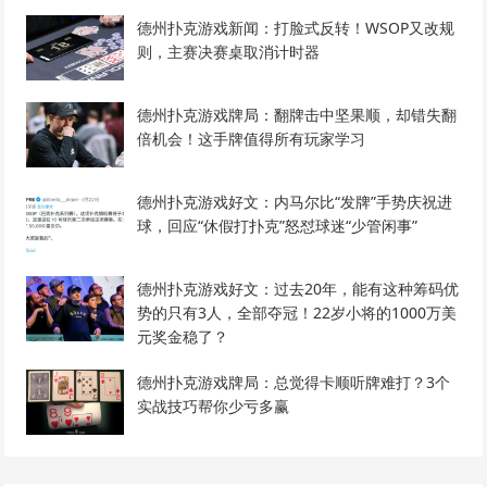
德州扑克游戏新闻：打脸式反转！WSOP又改规
则，主赛决赛桌取消计时器
德州扑克游戏牌局：翻牌击中坚果顺，却错失翻
倍机会！这手牌值得所有玩家学习
德州扑克游戏好文：内马尔比“发牌”手势庆祝进
球，回应“休假打扑克”怒怼球迷“少管闲事”
德州扑克游戏好文：过去20年，能有这种筹码优
势的只有3人，全部夺冠！22岁小将的1000万美
元奖金稳了？
德州扑克游戏牌局：总觉得卡顺听牌难打？3个
实战技巧帮你少亏多赢