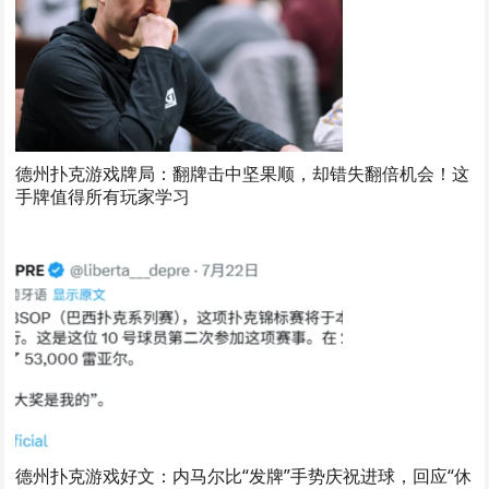
德州扑克游戏牌局：翻牌击中坚果顺，却错失翻倍机会！这
手牌值得所有玩家学习
德州扑克游戏好文：内马尔比“发牌”手势庆祝进球，回应“休