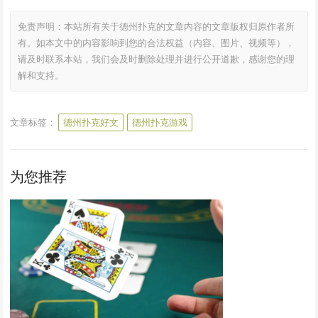
免责声明：本站所有关于德州扑克的文章内容的文章版权归原作者所
有。如本文中的内容影响到您的合法权益（内容、图片、视频等），
请及时联系本站，我们会及时删除处理并进行公开道歉，感谢您的理
解和支持。
文章标签：
德州扑克好文
德州扑克游戏
为您推荐