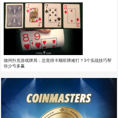
德州扑克游戏牌局：总觉得卡顺听牌难打？3个实战技巧帮
你少亏多赢