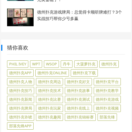
德州扑克游戏牌局：总觉得卡顺听牌难打？3个
实战技巧帮你少亏多赢
猜你喜欢
PHIL IVEY
WPT
WSOP
丹牛
大菠萝扑克
德州扑克
德州扑克APP
德州扑克ONLINE
德州扑克下载
德州扑克人物
德州扑克周边
德州扑克好文
德州扑克平台
德州扑克技巧
德州扑克技术
德州扑克故事
德州扑克教学
德州扑克新闻
德州扑克比赛
德州扑克测试
德州扑克游戏
德州扑克牌局
德州扑克玩家
德州扑克线上
德州扑克视频
德州扑克诈唬
德州扑克趣闻
德州扑克锦标赛
部落先锋
部落先锋APP