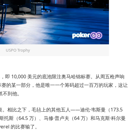
USPO Trophy
的冠军，即 10,000 美元的底池限注奥马哈锦标赛。从周五枪声响
在锦标赛的某一部分，他是唯一一个筹码超过一百万的玩家，这让
抓不到他。
桌决赛桌。相比之下，毛毡上的其他五人——迪伦·韦斯曼（173.5
斯托斯（64.5 万）、马修·普卢夫（64 万）和马克斯·科尔曼
verel 的比赛输了。