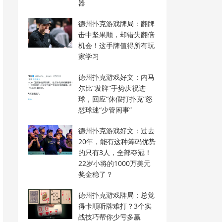
器
德州扑克游戏牌局：翻牌
击中坚果顺，却错失翻倍
机会！这手牌值得所有玩
家学习
德州扑克游戏好文：内马
尔比“发牌”手势庆祝进
球，回应“休假打扑克”怒
怼球迷“少管闲事”
德州扑克游戏好文：过去
20年，能有这种筹码优势
的只有3人，全部夺冠！
22岁小将的1000万美元
奖金稳了？
德州扑克游戏牌局：总觉
得卡顺听牌难打？3个实
战技巧帮你少亏多赢