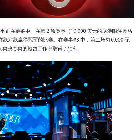
事正在筹备中。在第 2 项赛事（10,000 美元的底池限注奥马
始在线对线赢得冠军的比赛。在赛事#3 中，第二场$10,000 无
 在六人桌决赛桌的短暂工作中取得了胜利。