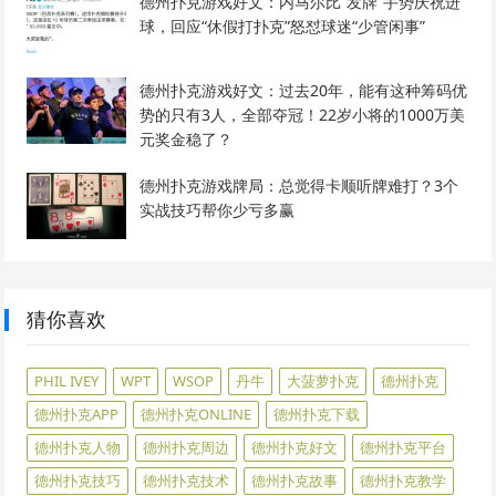
德州扑克游戏好文：内马尔比“发牌”手势庆祝进
球，回应“休假打扑克”怒怼球迷“少管闲事”
德州扑克游戏好文：过去20年，能有这种筹码优
势的只有3人，全部夺冠！22岁小将的1000万美
元奖金稳了？
德州扑克游戏牌局：总觉得卡顺听牌难打？3个
实战技巧帮你少亏多赢
猜你喜欢
PHIL IVEY
WPT
WSOP
丹牛
大菠萝扑克
德州扑克
德州扑克APP
德州扑克ONLINE
德州扑克下载
德州扑克人物
德州扑克周边
德州扑克好文
德州扑克平台
德州扑克技巧
德州扑克技术
德州扑克故事
德州扑克教学