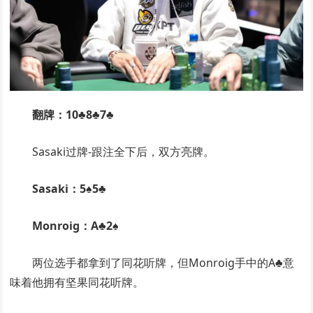
翻牌：10♣8♣7♣
Sasaki过牌-跟注全下后，双方亮牌。
Sasaki：5♠5♣
Monroig：A♣2♠
两位选手都拿到了同花听牌，但Monroig手中的A♣意
味着他拥有坚果同花听牌。