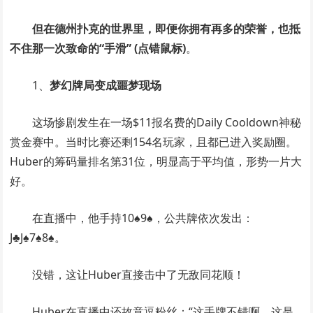
但在德州扑克的世界里，即便你拥有再多的荣誉，也抵
不住那一次致命的“手滑” (点错鼠标)
。
1、
梦幻牌局变成噩梦现场
这场惨剧发生在一场$11报名费的Daily Cooldown神秘
赏金赛中。当时比赛还剩154名玩家，且都已进入奖励圈。
Huber的筹码量排名第31位，明显高于平均值，形势一片大
好。
在直播中，他手持10♠9♠，公共牌依次发出：
J♣J♠7♠8♠。
没错，这让Huber直接击中了无敌同花顺！
Huber在直播中还故意逗粉丝：“这手牌不错啊，这是