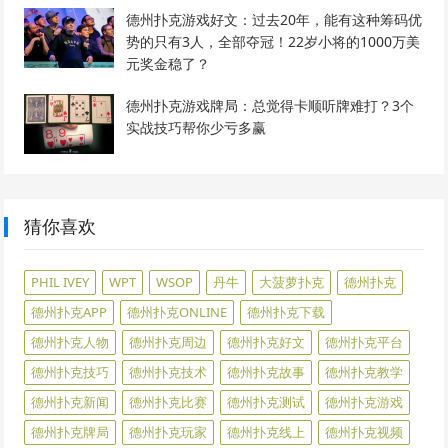
德州扑克游戏好文：过去20年，能有这种筹码优
势的只有3人，全部夺冠！22岁小将的1000万美
元奖金稳了？
德州扑克游戏牌局：总觉得卡顺听牌难打？3个
实战技巧帮你少亏多赢
猜你喜欢
PHIL IVEY
WPT
WSOP
丹牛
大菠萝扑克
德州扑克
德州扑克APP
德州扑克ONLINE
德州扑克下载
德州扑克人物
德州扑克周边
德州扑克好文
德州扑克平台
德州扑克技巧
德州扑克技术
德州扑克故事
德州扑克教学
德州扑克新闻
德州扑克比赛
德州扑克测试
德州扑克游戏
德州扑克牌局
德州扑克玩家
德州扑克线上
德州扑克视频