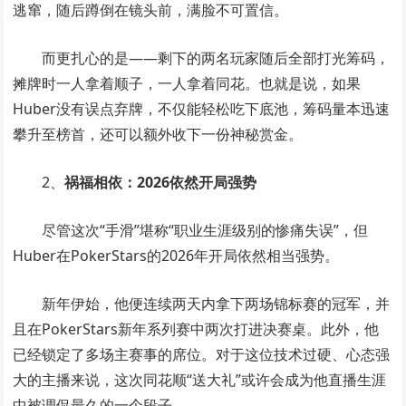
逃窜，随后蹲倒在镜头前，满脸不可置信。
而更扎心的是——剩下的两名玩家随后全部打光筹码，
摊牌时一人拿着顺子，一人拿着同花。也就是说，如果
Huber没有误点弃牌，不仅能轻松吃下底池，筹码量本迅速
攀升至榜首，还可以额外收下一份神秘赏金。
2、
祸福相依：2026依然开局强势
尽管这次“手滑”堪称“职业生涯级别的惨痛失误”，但
Huber在PokerStars的2026年开局依然相当强势。
新年伊始，他便连续两天内拿下两场锦标赛的冠军，并
且在PokerStars新年系列赛中两次打进决赛桌。此外，他
已经锁定了多场主赛事的席位。对于这位技术过硬、心态强
大的主播来说，这次同花顺“送大礼”或许会成为他直播生涯
中被调侃最久的一个段子。