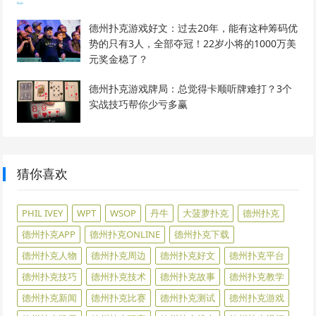
德州扑克游戏好文：过去20年，能有这种筹码优
势的只有3人，全部夺冠！22岁小将的1000万美
元奖金稳了？
德州扑克游戏牌局：总觉得卡顺听牌难打？3个
实战技巧帮你少亏多赢
猜你喜欢
PHIL IVEY
WPT
WSOP
丹牛
大菠萝扑克
德州扑克
德州扑克APP
德州扑克ONLINE
德州扑克下载
德州扑克人物
德州扑克周边
德州扑克好文
德州扑克平台
德州扑克技巧
德州扑克技术
德州扑克故事
德州扑克教学
德州扑克新闻
德州扑克比赛
德州扑克测试
德州扑克游戏