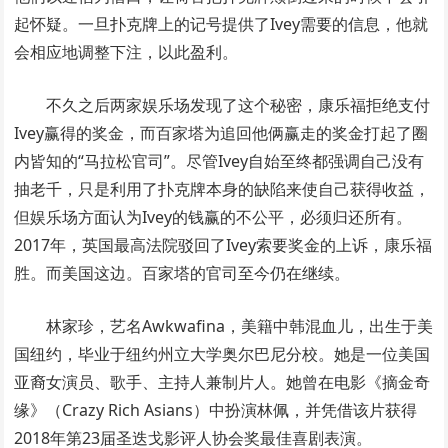
起怀疑。一旦扑克牌上的记号提供了Ivey需要的信息，他就
会相应地调整下注，以此盈利。
不久之后两家娱乐场发现了这个秘密，康乐福拒绝支付
Ivey赢得的奖金，而百家塔为追回他俩赢走的奖金打起了圈
内皆知的“马拉松官司”。尽管Ivey自始至终都强调自己没有
抽老千，只是利用了扑克牌本身的缺陷来使自己获得收益，
但娱乐场方面认为Ivey的钱赢的不公平，必须归还所有。
2017年，英国最高法院驳回了Ivey索要奖金的上诉，康乐福
胜。而美国这边。百家塔的官司至今仍在继续。
林家珍，艺名Awkwafina，美籍中韩混血儿，出生于美
国纽约，毕业于纽约州立大学奥尔巴尼分校。她是一位美国
亚裔女演员、歌手、主持人兼制片人。她曾在电影《摘金奇
缘》（Crazy Rich Asians）中扮演林佩，并凭借该片获得
2018年第23届圣迭戈影评人协会奖最佳喜剧表演。