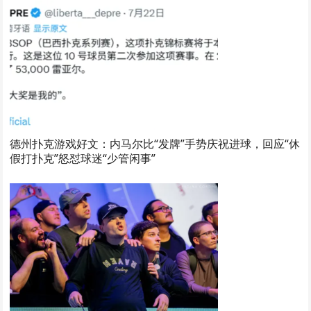
德州扑克游戏好文：内马尔比“发牌”手势庆祝进球，回应“休
假打扑克”怒怼球迷“少管闲事”