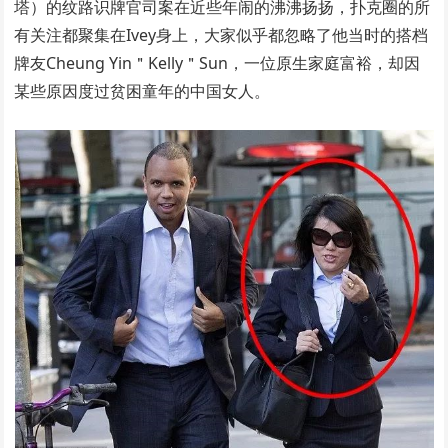
塔）的纹路识牌官司案在近些年闹的沸沸扬扬，扑克圈的所
有关注都聚集在Ivey身上，大家似乎都忽略了他当时的搭档
牌友Cheung Yin＂Kelly＂Sun，一位原生家庭富裕，却因
某些原因度过贫困童年的中国女人。