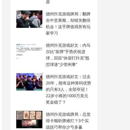
器
德州扑克游戏牌局：翻牌
击中坚果顺，却错失翻倍
机会！这手牌值得所有玩
家学习
德州扑克游戏好文：内马
尔比“发牌”手势庆祝进
球，回应“休假打扑克”怒
怼球迷“少管闲事”
德州扑克游戏好文：过去
20年，能有这种筹码优势
的只有3人，全部夺冠！
22岁小将的1000万美元
奖金稳了？
德州扑克游戏牌局：总觉
得卡顺听牌难打？3个实
战技巧帮你少亏多赢