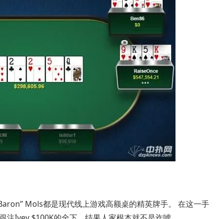
“OtB_RedBaron” Mols都是现代线上游戏高额桌的精英牌手。 在这一手
注Ivey $100K的全下，结果人家根本就不是诈唬……