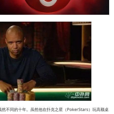
个截然不同的十年。虽然他在扑克之星（PokerStars）玩高额桌