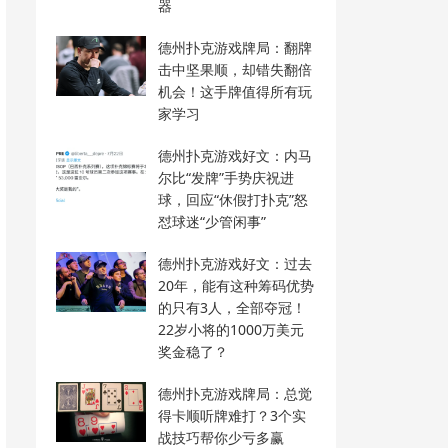
器
德州扑克游戏牌局：翻牌
击中坚果顺，却错失翻倍
机会！这手牌值得所有玩
家学习
德州扑克游戏好文：内马
尔比“发牌”手势庆祝进
球，回应“休假打扑克”怒
怼球迷“少管闲事”
德州扑克游戏好文：过去
20年，能有这种筹码优势
的只有3人，全部夺冠！
22岁小将的1000万美元
奖金稳了？
德州扑克游戏牌局：总觉
得卡顺听牌难打？3个实
战技巧帮你少亏多赢