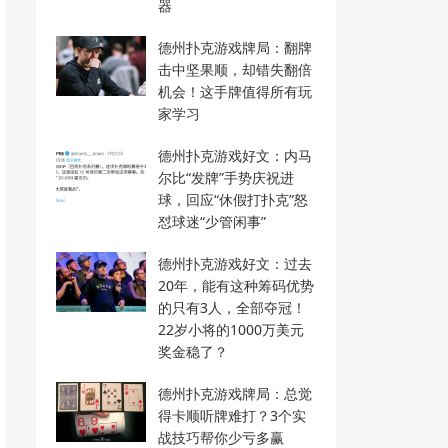
器
德州扑克游戏牌局：翻牌
击中坚果顺，却错失翻倍
机会！这手牌值得所有玩
家学习
德州扑克游戏好文：内马
尔比“发牌”手势庆祝进
球，回应“休假打扑克”怒
怼球迷“少管闲事”
德州扑克游戏好文：过去
20年，能有这种筹码优势
的只有3人，全部夺冠！
22岁小将的1000万美元
奖金稳了？
德州扑克游戏牌局：总觉
得卡顺听牌难打？3个实
战技巧帮你少亏多赢