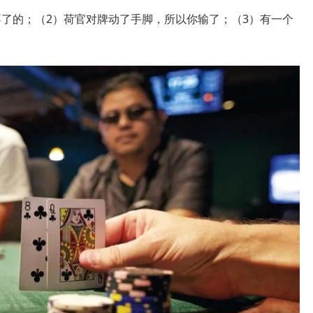
不了的；（2）荷官对牌动了手脚，所以你输了；（3）有一个