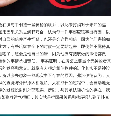
会在脑海中创造一些神秘的联系，以此来打消对于未知的焦
图用因果关系去解释巧合，认为每一件事都应该事出有因，以
对自己的信仰产生怀疑，也还是会这样相信，因为他们害怕如
比方，有些玩家在全下的时候一定要站起来，即使并不觉得真
他输了，这会是他自己的错，因为他没有把该做的事情都做
控制的事情承担责任。 事实证明，在牌桌上要当个无神论者其
层的秩序和意义。就像有人很难相信物种的进化其实不是神设
，所以会去想象一些现实中不存在的原因。弗洛伊德认为，人
识的直觉与外部原因相混淆。人在成长的过程中，会自动地无
律的过程投射到外部现实。所以，与其承认随机性的存在，我
相信某张牌运气很旺，其实就是把因果关系和秩序强加到了扑克