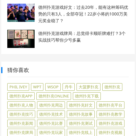
德州扑克游戏好文：过去20年，能有这种筹码优
势的只有3人，全部夺冠！22岁小将的1000万美
元奖金稳了？
德州扑克游戏牌局：总觉得卡顺听牌难打？3个
实战技巧帮你少亏多赢
猜你喜欢
PHIL IVEY
WPT
WSOP
丹牛
大菠萝扑克
德州扑克
德州扑克APP
德州扑克ONLINE
德州扑克下载
德州扑克人物
德州扑克周边
德州扑克好文
德州扑克平台
德州扑克技巧
德州扑克技术
德州扑克故事
德州扑克教学
德州扑克新闻
德州扑克比赛
德州扑克测试
德州扑克游戏
德州扑克牌局
德州扑克玩家
德州扑克线上
德州扑克视频