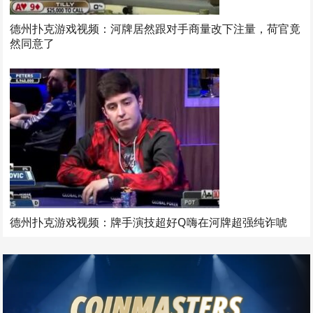
德州扑克游戏视频：河牌居然跟对手商量改下注量，荷官竟
然同意了
德州扑克游戏视频：牌手演技超好Q嗨在河牌超强纯诈唬