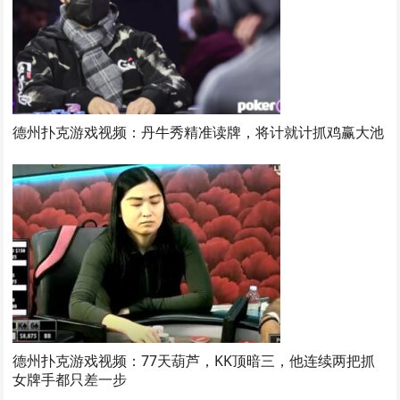
德州扑克游戏视频：丹牛秀精准读牌，将计就计抓鸡赢大池
德州扑克游戏视频：77天葫芦，KK顶暗三，他连续两把抓
女牌手都只差一步