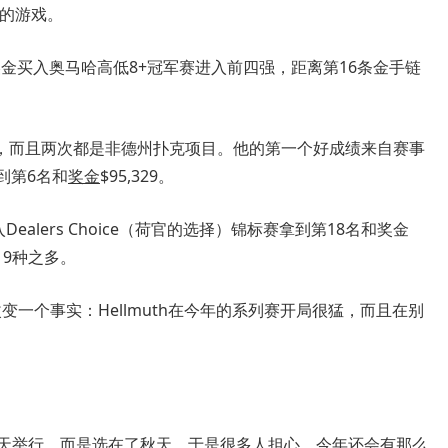
好的游戏。
1万美金买入奥马哈高低8+冠军赛进入前四强，距离第16条金手链
，而且两次都是非德州扑克项目。他的第一个好成绩来自赛事
拿到第6名和
奖金
$95,329。
ealers Choice（荷官的选择）锦标赛拿到第18名和奖金
19种之多。
一个事实：Hellmuth在今年的系列赛开局很猛，而且在别
在夏天举行，而是选在了秋天。于是很多人担心，今年还会有那么