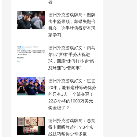
器
德州扑克游戏牌局：翻牌
击中坚果顺，却错失翻倍
机会！这手牌值得所有玩
家学习
德州扑克游戏好文：内马
尔比“发牌”手势庆祝进
球，回应“休假打扑克”怒
怼球迷“少管闲事”
德州扑克游戏好文：过去
20年，能有这种筹码优势
的只有3人，全部夺冠！
22岁小将的1000万美元
奖金稳了？
德州扑克游戏牌局：总觉
得卡顺听牌难打？3个实
战技巧帮你少亏多赢