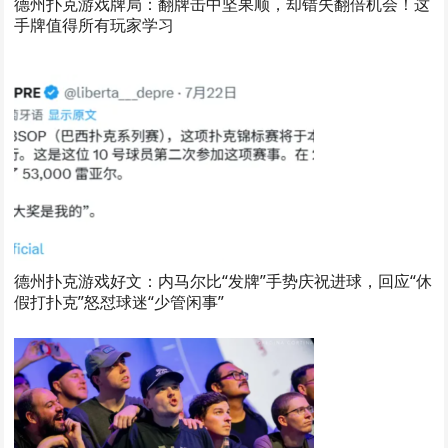
德州扑克游戏牌局：翻牌击中坚果顺，却错失翻倍机会！这
手牌值得所有玩家学习
德州扑克游戏好文：内马尔比“发牌”手势庆祝进球，回应“休
假打扑克”怒怼球迷“少管闲事”