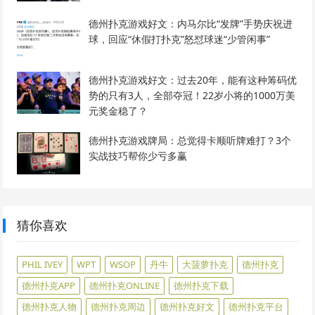
德州扑克游戏好文：内马尔比“发牌”手势庆祝进
球，回应“休假打扑克”怒怼球迷“少管闲事”
德州扑克游戏好文：过去20年，能有这种筹码优
势的只有3人，全部夺冠！22岁小将的1000万美
元奖金稳了？
德州扑克游戏牌局：总觉得卡顺听牌难打？3个
实战技巧帮你少亏多赢
猜你喜欢
PHIL IVEY
WPT
WSOP
丹牛
大菠萝扑克
德州扑克
德州扑克APP
德州扑克ONLINE
德州扑克下载
德州扑克人物
德州扑克周边
德州扑克好文
德州扑克平台